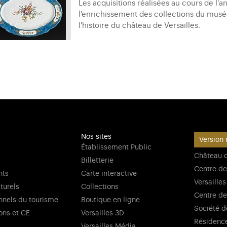
Les acquisitions réalisées au cours de l'a
l'enrichissement des collections du musé
l'histoire du château de Versailles.
Nos sites
Version 
Établissement Public
Château d
Billetterie
Centre de
nts
Carte interactive
Versailles
lturels
Collections
Centre de
nnels du tourisme
Boutique en ligne
Société d
ons et CE
Versailles 3D
Résidenc
Versailles Média