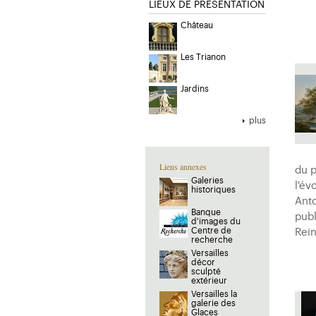
LIEUX DE PRESENTATION
Château
Les Trianon
Jardins
plus
Liens annexes
du p
Galeries
l'év
historiques
Anto
Banque
publ
d'images du
Centre de
Rein
recherche
Versailles
décor
sculpté
extérieur
Versailles la
galerie des
Glaces