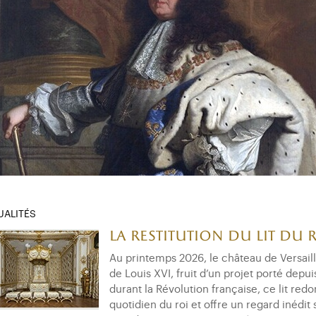
UALITÉS
La restitution du lit du 
Au printemps 2026, le château de Versaille
de Louis XVI, fruit d’un projet porté depui
durant la Révolution française, ce lit red
quotidien du roi et offre un regard inédit 