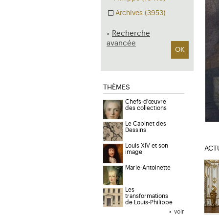
Archives (3953)
Recherche
avancée
OK
THÈMES
Chefs-d'œuvre
des collections
Le Cabinet des
Dessins
Louis XIV et son
ACT
image
Marie-Antoinette
Les
transformations
de Louis-Philippe
voir