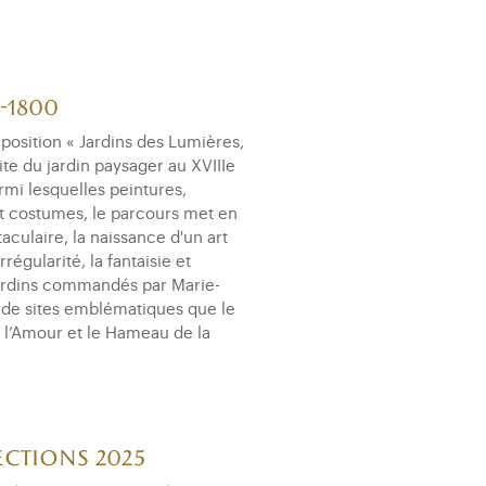
Pendule du comte
d’Artois
-1800
position « Jardins des Lumières,
te du jardin paysager au XVIIIe
rmi lesquelles peintures,
 et costumes, le parcours met en
culaire, la naissance d'un art
régularité, la fantaisie et
 jardins commandés par Marie-
le de sites emblématiques que le
e l’Amour et le Hameau de la
ections 2025