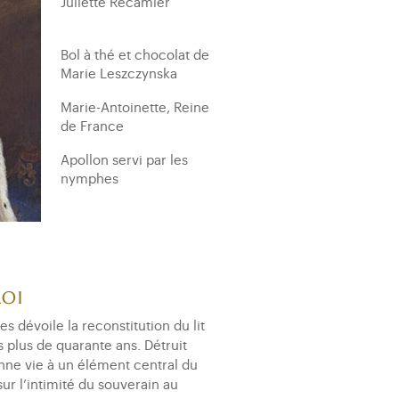
Juliette Récamier
Bol à thé et chocolat de
Marie Leszczynska
Marie-Antoinette, Reine
de France
Apollon servi par les
nymphes
Sacre de Napoléon
Commode de Louis XV à
Choisy
roi
Laure de Fitz-James,
s dévoile la reconstitution du lit
Princesse de Chimay
s plus de quarante ans. Détruit
onne vie à un élément central du
Bureau plat de Marie-
sur l’intimité du souverain au
Antoinette