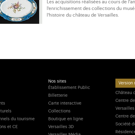
Les acquisitions réalisées au cours de l'a
l'enrichissement des collections du musé
l'histoire du château de Versailles.
Nos sites
Version 
Établissement Public
Château d
Billetterie
Centre de
nts
Carte interactive
Versailles
lturels
Collections
Centre de
nnels du tourisme
Boutique en ligne
Société d
ons et CE
Versailles 3D
Résidenc
Versailles Média