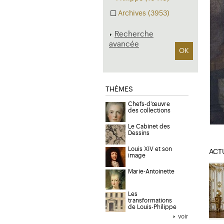
Archives (3953)
Recherche
avancée
OK
THÈMES
Chefs-d'œuvre
des collections
Le Cabinet des
Dessins
Louis XIV et son
ACT
image
Marie-Antoinette
Les
transformations
de Louis-Philippe
voir