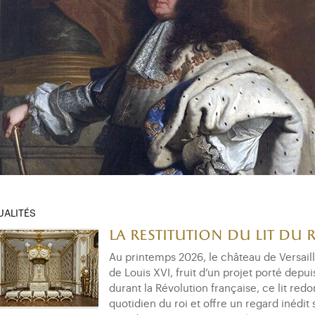
UALITÉS
La restitution du lit du 
Au printemps 2026, le château de Versaille
de Louis XVI, fruit d’un projet porté depui
durant la Révolution française, ce lit red
quotidien du roi et offre un regard inédit 