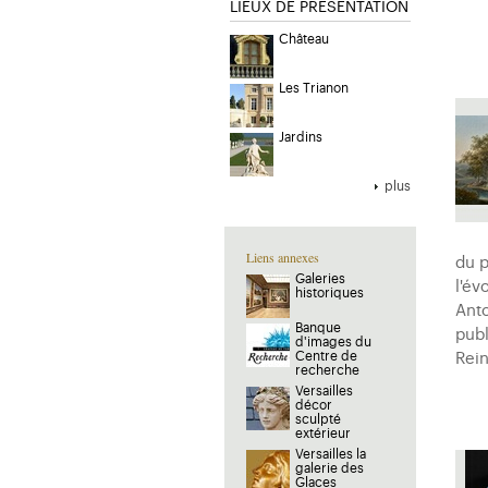
LIEUX DE PRESENTATION
Château
Les Trianon
Jardins
plus
Liens annexes
du p
Galeries
l'év
historiques
Anto
Banque
publ
d'images du
Centre de
Rein
recherche
Versailles
décor
sculpté
extérieur
Versailles la
galerie des
Glaces