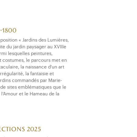
Pendule du comte
d’Artois
-1800
position « Jardins des Lumières,
te du jardin paysager au XVIIIe
rmi lesquelles peintures,
 et costumes, le parcours met en
culaire, la naissance d'un art
régularité, la fantaisie et
 jardins commandés par Marie-
le de sites emblématiques que le
e l’Amour et le Hameau de la
ections 2025