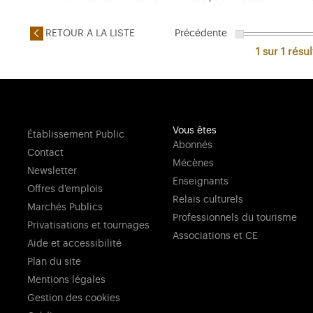
RETOUR A LA LISTE
Précédente
1 sur 1
résul
Vous êtes
Établissement Public
Abonnés
Contact
Mécènes
Newsletter
Enseignants
Offres d'emplois
Relais culturels
Marchés Publics
Professionnels du tourisme
Privatisations et tournages
Associations et CE
Aide et accessibilité
Plan du site
Mentions légales
Gestion des cookies