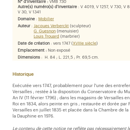
N° d'inventaire :
VMB 730
Autre(s) numéro(s) d'inventaire
: V 4019, V 1257, V 730, V 
V 30, V 1341
Domaine
:
Mobilier
Auteur
:
Jacques Verberckt
(sculpteur)
G. Guesnon
(menuisier)
Louis Trouard
(marbrier)
Date de création
: vers 1747 (
XVIIIe siècle
)
Emplacement :
Non exposé
Dimensions
: H. 84 ; L. 221,5 ; Pr. 69,5 cm.
Matière et technique
: chêne sculpté et doré, marbre griotte
métal
Historique
Exécutée vers 1747, probablement pour l'une des entrefe
Versailles ; restée à la disposition du Conservatoire du 
An IV (11 février 1796) ; dans les magasins de Versailles en
Roi en 1834, alors peinte en gris ; restaurée et dorée par 
Versailles en juillet 1835 et placée dans la Chambre de la
la Dauphine en 1976.
Le contenu de cette notice ne reflète pas nécessairement l