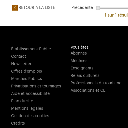
RETOUR A LA LISTE
Précédente
1 sur 1
résul
Vous êtes
Établissement Public
Abonnés
Contact
Mécènes
Newsletter
Enseignants
Offres d'emplois
Relais culturels
Marchés Publics
Professionnels du tourisme
Privatisations et tournages
Associations et CE
Aide et accessibilité
Plan du site
Mentions légales
Gestion des cookies
Crédits