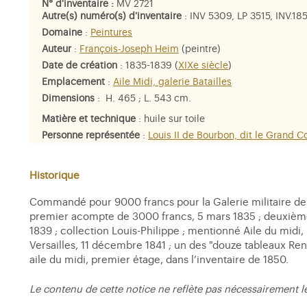
N° d'inventaire :
MV 2721
Autre(s) numéro(s) d'inventaire
: INV 5309, LP 3515, INV.1
Domaine
:
Peintures
Auteur
:
François-Joseph Heim
(peintre)
Date de création
: 1835-1839 (
XIXe siècle
)
Emplacement
:
Aile Midi, galerie Batailles
Dimensions
: H. 465 ; L. 543 cm.
Matière et technique
: huile sur toile
Personne représentée
:
Louis II de Bourbon, dit le Grand 
Historique
Commandé pour 9000 francs pour la Galerie militaire de Ve
premier acompte de 3000 francs, 5 mars 1835 ; deuxième
1839 ; collection Louis-Philippe ; mentionné Aile du midi, 
Versailles, 11 décembre 1841 ; un des "douze tableaux Rent
aile du midi, premier étage, dans l’inventaire de 1850.
Le contenu de cette notice ne reflète pas nécessairement l