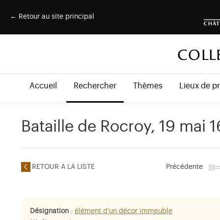
← Retour au site principal
COLL
Accueil
Rechercher
Thèmes
Lieux de p
Bataille de Rocroy, 19 mai 
RETOUR A LA LISTE
Précédente
Désignation
:
élément d'un décor immeuble