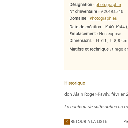
Désignation
:
photographie
N° d'inventaire :
V.2019.15.46
Domaine
:
Photographies
Date de création
: 1940-1944 (
Emplacement :
Non exposé
Dimensions
: H. 6,1 ; L. 8,8 cm
Matière et technique
: tirage a
Historique
don Alain Roger-Ravily, février 
Le contenu de cette notice ne re
RETOUR A LA LISTE
Pr