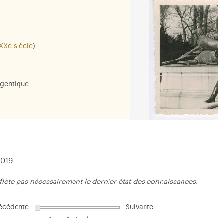
XXe siècle
)
.
rgentique
2019.
flète pas nécessairement le dernier état des connaissances.
écédente
Suivante