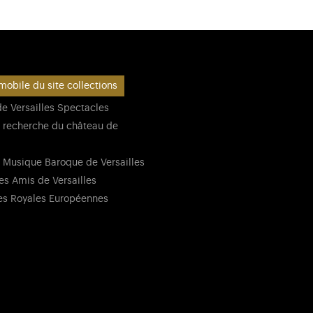
mobile du site collections
e Versailles Spectacles
 recherche du château de
 Musique Baroque de Versailles
es Amis de Versailles
es Royales Européennes