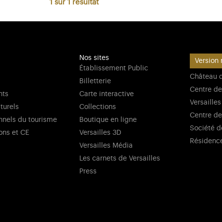
1 sur 1
résultat
Nos sites
Version 
Établissement Public
Château d
Billetterie
Centre de
nts
Carte interactive
Versailles
lturels
Collections
Centre de
nnels du tourisme
Boutique en ligne
Société d
ons et CE
Versailles 3D
Résidenc
Versailles Média
Les carnets de Versailles
Press