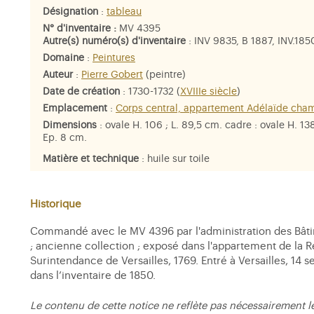
Désignation
:
tableau
N° d'inventaire :
MV 4395
Autre(s) numéro(s) d'inventaire
: INV 9835, B 1887, INV.18
Domaine
:
Peintures
Auteur
:
Pierre Gobert
(peintre)
Date de création
: 1730-1732 (
XVIIIe siècle
)
Emplacement
:
Corps central, appartement Adélaïde cha
Dimensions
: ovale H. 106 ; L. 89,5 cm. cadre : ovale H. 138
Ep. 8 cm.
Matière et technique
: huile sur toile
Personne représentée
:
Louise-Elisabeth de France, duche
Parme
,
Henriette de France
Historique
Commandé avec le MV 4396 par l'administration des Bâtime
; ancienne collection ; exposé dans l'appartement de la 
Surintendance de Versailles, 1769. Entré à Versailles, 14
dans l’inventaire de 1850.
Le contenu de cette notice ne reflète pas nécessairement l