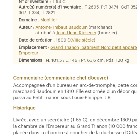
N° d'inventaire :
T 64 C
Autre(s) numéro(s) d'inventaire
: T 2695, PtT 3474, GdT 35
367, T 334, T 2821
Domaine
:
Mobilier
Auteur
:
Antoine-Thibaut Baudouin
(marchand)
attribué à
Jean-Henri Riesener
(bronzier)
Date de création
: 1809 (
XVIIIe siècle
)
Emplacement
:
Grand Trianon, bâtiment Nord petit appar
Empereur
Dimensions
: H. 101,5 ; L. 146 ; Pr. 63,6 cm. Pds. 120 kg.
Matière et technique
: acajou, bronze ciselé et doré, marbr
campan, maroquin rouge, chêne, acajou ronceux
Commentaire (commentaire chef-d’oeuvre)
Accompagnée d'un bureau en arc-de-triomphe, cette com
marchand Baudouin en 1810. Elle est ornée d'un décor qui e
passa au Petit Trianon sous Louis-Philippe. J.B
Historique
Livrée, avec un secrétaire (T 65 C), en décembre 1809 p
la chambre de l'Empereur au Grand Trianon (10 000 francs)
placée dans la chambre à coucher de la duchesse d'Orléa