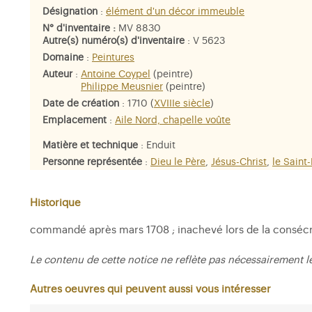
Désignation
:
élément d'un décor immeuble
N° d'inventaire :
MV 8830
Autre(s) numéro(s) d'inventaire
: V 5623
Domaine
:
Peintures
Auteur
:
Antoine Coypel
(peintre)
Philippe Meusnier
(peintre)
Date de création
: 1710 (
XVIIIe siècle
)
Emplacement
:
Aile Nord, chapelle voûte
Matière et technique
: Enduit
Personne représentée
:
Dieu le Père
,
Jésus-Christ
,
le Saint-
Charlemagne
,
Louis IX dit saint Louis
,
le prophète Malachi
Historique
commandé après mars 1708 ; inachevé lors de la consécrat
Le contenu de cette notice ne reflète pas nécessairement l
Autres oeuvres qui peuvent aussi vous intéresser