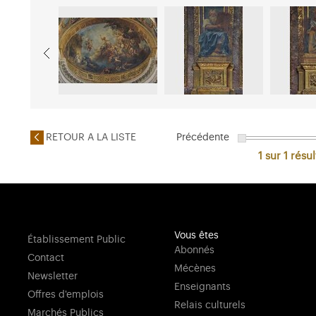
RETOUR A LA LISTE
Précédente
1 sur 1
résul
Vous êtes
Établissement Public
Abonnés
Contact
Mécènes
Newsletter
Enseignants
Offres d'emplois
Relais culturels
Marchés Publics