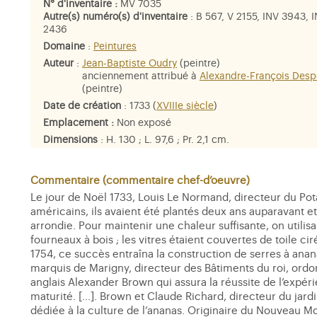
N° d'inventaire :
MV 7035
Autre(s) numéro(s) d'inventaire
: B 567, V 2155, INV 3943, 
2436
Domaine
:
Peintures
Auteur
:
Jean-Baptiste Oudry
(peintre)
anciennement attribué à
Alexandre-François Desp
(peintre)
Date de création
: 1733 (
XVIIIe siècle
)
Emplacement :
Non exposé
Dimensions
: H. 130 ; L. 97,6 ; Pr. 2,1 cm.
Matière et technique
: huile sur toile
Commentaire (commentaire chef-d’oeuvre)
Le jour de Noël 1733, Louis Le Normand, directeur du Pot
américains, ils avaient été plantés deux ans auparavant et 
arrondie. Pour maintenir une chaleur suffisante, on utilis
fourneaux à bois ; les vitres étaient couvertes de toile ci
1754, ce succès entraîna la construction de serres à anan
marquis de Marigny, directeur des Bâtiments du roi, ordon
anglais Alexander Brown qui assura la réussite de l’expéri
maturité. […]. Brown et Claude Richard, directeur du jar
dédiée à la culture de l’ananas. Originaire du Nouveau M