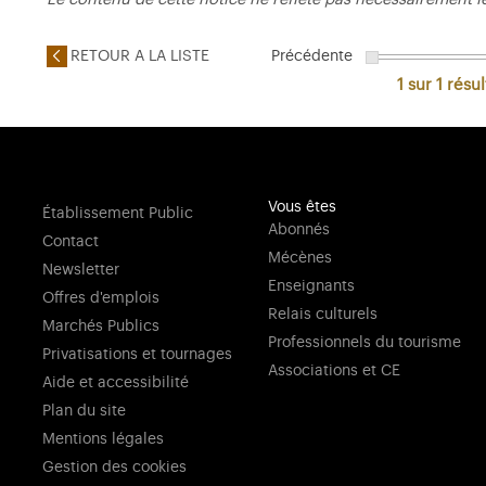
RETOUR A LA LISTE
Précédente
1 sur 1
résul
Vous êtes
Établissement Public
Abonnés
Contact
Mécènes
Newsletter
Enseignants
Offres d'emplois
Relais culturels
Marchés Publics
Professionnels du tourisme
Privatisations et tournages
Associations et CE
Aide et accessibilité
Plan du site
Mentions légales
Gestion des cookies