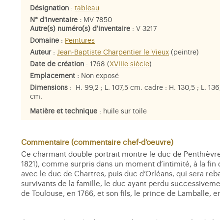
Désignation
:
tableau
N° d'inventaire :
MV 7850
Autre(s) numéro(s) d'inventaire
: V 3217
Domaine
:
Peintures
Auteur
:
Jean-Baptiste Charpentier le Vieux
(peintre)
Date de création
: 1768 (
XVIIIe siècle
)
Emplacement :
Non exposé
Dimensions
: H. 99,2 ; L. 107,5 cm. cadre : H. 130,5 ; L. 136
cm.
Matière et technique
: huile sur toile
Personne représentée
:
Louis-Jean-Marie de Bourbon, duc 
Penthièvre
,
Louise-Marie-Adélaïde Bourbon-Penthièvre, du
d'Orléans
Commentaire (commentaire chef-d’oeuvre)
Ce charmant double portrait montre le duc de Penthièvre 
1821), comme surpris dans un moment d’intimité, à la fin 
avec le duc de Chartres, puis duc d’Orléans, qui sera reba
survivants de la famille, le duc ayant perdu successivem
de Toulouse, en 1766, et son fils, le prince de Lamballe, e