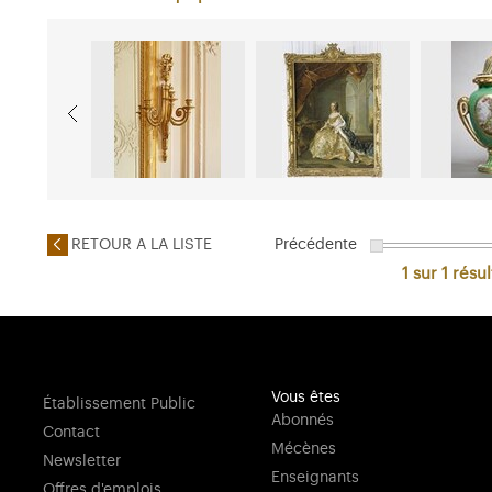
RETOUR A LA LISTE
Précédente
1 sur 1
résul
Vous êtes
Établissement Public
Abonnés
Contact
Mécènes
Newsletter
Enseignants
Offres d'emplois