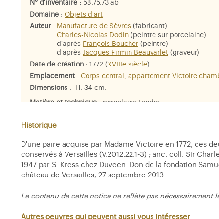
N° d'inventaire :
58.75.73 ab
Domaine
:
Objets d'art
Auteur
:
Manufacture de Sèvres
(fabricant)
Charles-Nicolas Dodin
(peintre sur porcelaine)
d'après
François Boucher
(peintre)
d'après
Jacques-Firmin Beauvarlet
(graveur)
Date de création
: 1772 (
XVIIIe siècle
)
Emplacement
:
Corps central, appartement Victoire cham
Dimensions
: H. 34 cm.
Matière et technique
: porcelaine tendre
Historique
D'une paire acquise par Madame Victoire en 1772, ces deu
conservés à Versailles (V.2012.22.1-3) ; anc. coll. Sir Charl
1947 par S. Kress chez Duveen. Don de la fondation Samu
château de Versailles, 27 septembre 2013.
Le contenu de cette notice ne reflète pas nécessairement l
Autres oeuvres qui peuvent aussi vous intéresser