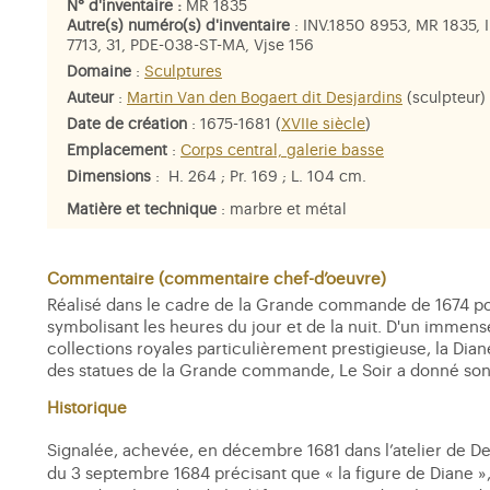
N° d'inventaire :
MR 1835
Autre(s) numéro(s) d'inventaire
: INV.1850 8953, MR 1835, 
7713, 31, PDE-038-ST-MA, Vjse 156
Domaine
:
Sculptures
Auteur
:
Martin Van den Bogaert dit Desjardins
(sculpteur)
Date de création
: 1675-1681 (
XVIIe siècle
)
Emplacement
:
Corps central, galerie basse
Dimensions
: H. 264 ; Pr. 169 ; L. 104 cm.
Matière et technique
: marbre et métal
Personne représentée
:
Diane
,
le Soir
Commentaire (commentaire chef-d’oeuvre)
Réalisé dans le cadre de la Grande commande de 1674 pour
symbolisant les heures du jour et de la nuit. D'un immense
collections royales particulièrement prestigieuse, la Diane
des statues de la Grande commande, Le Soir a donné son n
Historique
Signalée, achevée, en décembre 1681 dans l’atelier de Desj
du 3 septembre 1684 précisant que « la figure de Diane »