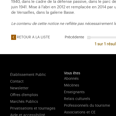
1940, dans le cadre de la défense passive, dans le parc
juin 1941. Mise à l’abri en 2012 et remplacée en 2014 par
de Versailles, dans la galerie Basse.
Le contenu de cette notice ne reflète pas nécessairement l
RETOUR A LA LISTE
Précédente
1 sur 1
résul
Vous êtes
Établissement Public
Abonnés
Contact
Mécènes
Newsletter
Enseignants
Offres d'emplois
Relais culturels
Marchés Publics
Professionnels du tourisme
Privatisations et tournages
Associations et CE
Aide et accessibilité