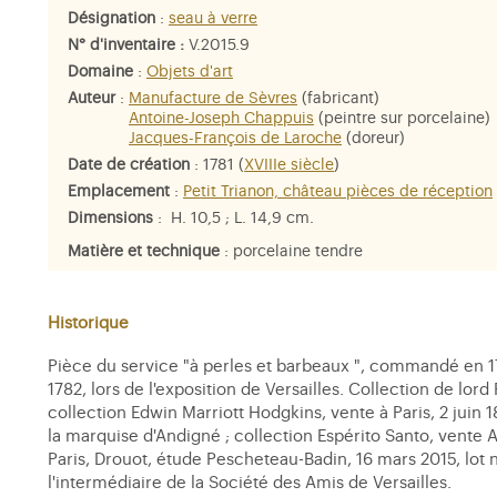
Désignation
:
seau à verre
N° d'inventaire :
V.2015.9
Domaine
:
Objets d'art
Auteur
:
Manufacture de Sèvres
(fabricant)
Antoine-Joseph Chappuis
(peintre sur porcelaine)
Jacques-François de Laroche
(doreur)
Date de création
: 1781 (
XVIIIe siècle
)
Emplacement
:
Petit Trianon, château pièces de réception
Dimensions
: H. 10,5 ; L. 14,9 cm.
Matière et technique
: porcelaine tendre
Historique
Pièce du service "à perles et barbeaux ", commandé en 1781
1782, lors de l'exposition de Versailles. Collection de lord
collection Edwin Marriott Hodgkins, vente à Paris, 2 juin 1
la marquise d'Andigné ; collection Espérito Santo, vente A
Paris, Drouot, étude Pescheteau-Badin, 16 mars 2015, lot
l'intermédiaire de la Société des Amis de Versailles.