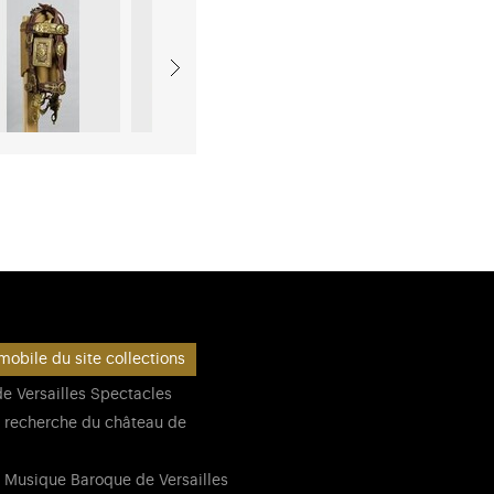
mobile du site collections
e Versailles Spectacles
 recherche du château de
 Musique Baroque de Versailles