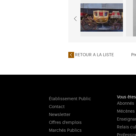
RETOUR A LA LISTE
Pr
Vous êtes
Établissement Public
Abonnés
Contact
Mécènes
Newsletter
Enseigna
Offres d'emplois
Relais cu
Marchés Publics
Professio