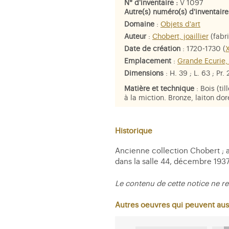
N° d'inventaire :
V 1097
Autre(s) numéro(s) d'inventaire
Domaine
:
Objets d'art
Auteur
:
Chobert, joaillier
(fabr
Date de création
: 1720-1730 (
X
Emplacement
:
Grande Ecurie,
Dimensions
: H. 39 ; L. 63 ; Pr.
Matière et technique
: Bois (til
à la miction. Bronze, laiton doré
Personne représentée
:
Louis d
Historique
Ancienne collection Chobert ; ac
dans la salle 44, décembre 193
Le contenu de cette notice ne re
Autres oeuvres qui peuvent aus