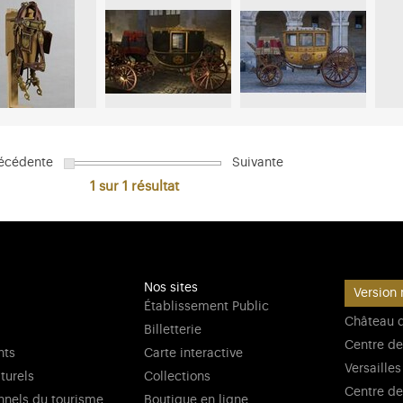
écédente
Suivante
1 sur 1
résultat
Nos sites
Version 
Établissement Public
Château d
Billetterie
Centre de
nts
Carte interactive
Versailles
lturels
Collections
Centre de
nnels du tourisme
Boutique en ligne