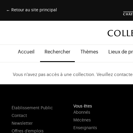
← Retour au site principal
COLL
Accueil
Rechercher
Thèmes
Lieux de p
Vous n'avez pas accès à une collection. Veuillez contacter
Vous êtes
Établissement Public
Abonnés
Contact
Mécènes
Newsletter
Enseignants
Offres d'emplois