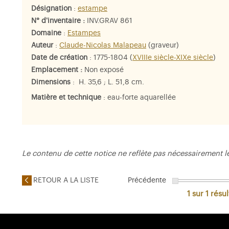
Désignation
:
estampe
N° d'inventaire :
INV.GRAV 861
Domaine
:
Estampes
Auteur
:
Claude-Nicolas Malapeau
(graveur)
Date de création
: 1775-1804 (
XVIIIe siècle-XIXe siècle
)
Emplacement :
Non exposé
Dimensions
: H. 35,6 ; L. 51,8 cm.
Matière et technique
: eau-forte aquarellée
Le contenu de cette notice ne reflète pas nécessairement l
RETOUR A LA LISTE
Précédente
1 sur 1
résul