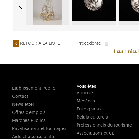
RETOUR A LA LISTE
Précédente
1 sur 1
résul
Vous êtes
Établissement Public
Abonnés
Contact
Mécènes
Newsletter
Enseignants
Offres d'emplois
Relais culturels
Marchés Publics
Professionnels du tourisme
Privatisations et tournages
Associations et CE
Aide et accessibilité