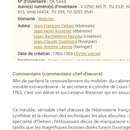
N° d'inventaire :
OA 5444
Autre(s) numéro(s) d'inventaire
: V 3750, MS.71, TU 2331, N'
613, Vmb 14454, TU 295, TU 3257, 2541
Domaine
:
Mobilier
Auteur
:
Jean-François Oeben
(ébéniste)
Jean-Henri Riesener
(ébéniste)
Louis-Barthélémy Hervieu
(ciseleur)
Jean-Claude Duplessis
(bronzier)
Jean-Antoine Lépine
(horloger)
Date de création
: 1760-1769 (
XVIIIe siècle
)
Emplacement
:
Corps central, appartement intérieur Roi c
intérieur (cabinet d'angle)
Dimensions
: H. 146 ; L. 190,8 ; Pr. 101 cm. Pds. 450 kgs
Commentaire (commentaire chef-d’oeuvre)
Afin de parfaire le renouvellement du mobilier du cabinet
Matière et technique
: Bâti : chêne. Placage : bois de rose
meuble extraordinaire : le secrétaire à cylindre de Louis
plus une vingtaine de bois exotiques et indigènes non ident
Bronzes dorés ; cuir ; porcelaine de Sèvres ; émail ; verre.
1763, c'est son élève et successeur Riesener qui en assur
Personne représentée
:
Apollon
,
Calliope
,
Minerve
,
les Art
attributs de
la Guerre
Ce meuble, véritable chef-d'œuvre de l'ébénisterie frança
synthèse et la réunion des techniques les plus abouties :
spécialité d'Oeben ; l'éblouissant décor de marqueterie 
tandis que les magnifiques bronzes dorés furent l'ouvra