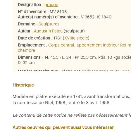
Désignation
:
groupe
N° d'inventaire :
MV 8108
Autre(s) numéro(s) d'inventaire
: V 3652, IS 1840
Domaine
:
Sculptures
Auteur
:
Augustin Pajou
(sculpteur)
Date de création
: 1781 (
XVIIIe siècle
)
Emplacement
:
Corps central, appartement intérieur Roi n
chambre
Dimensions
: H. 45,5 ; L. 24 ; Pr. 25,5 cm. Pds. 10 kgs socle
D. 32 cm
Matière et technique
: plâtre patiné façon terre cuite ; soc
marbre de Rance et bleu turquin
Personne représentée
:
Marie-Antoinette
,
Louis-Joseph-Xavi
Historique
François de France, dauphin
,
Vénus
Modèle en plâtre exécuté en 1781, avant transformations,
la comtesse de Niel, 1958 ; entré le 3 avril 1958.
Le contenu de cette notice ne reflète pas nécessairement l
Autres oeuvres qui peuvent aussi vous intéresser