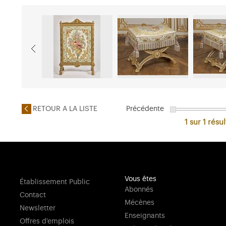
RETOUR A LA LISTE
Précédente
1 sur 1
résul
Vous êtes
Établissement Public
Abonnés
Contact
Mécènes
Newsletter
Enseignants
Offres d'emplois