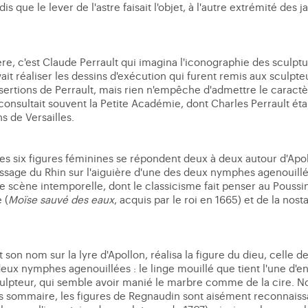
s que le lever de l'astre faisait l'objet, à l'autre extrémité des 
re, c'est Claude Perrault qui imagina l'iconographie des sculpt
it réaliser les dessins d'exécution qui furent remis aux sculpte
ssertions de Perrault, mais rien n'empêche d'admettre le caractèr
consultait souvent la Petite Académie, dont Charles Perrault éta
s de Versailles.
es six figures féminines se répondent deux à deux autour d'Apol
Passage du Rhin sur l'aiguière d'une des deux nymphes agenouil
ette scène intemporelle, dont le classicisme fait penser au Pous
 (
Moïse sauvé des eaux
, acquis par le roi en 1665) et de la nosta
 son nom sur la lyre d'Apollon, réalisa la figure du dieu, celle d
 deux nymphes agenouillées : le linge mouillé que tient l'une d'en
culpteur, qui semble avoir manié le marbre comme de la cire. N
s sommaire, les figures de Regnaudin sont aisément reconnaissab