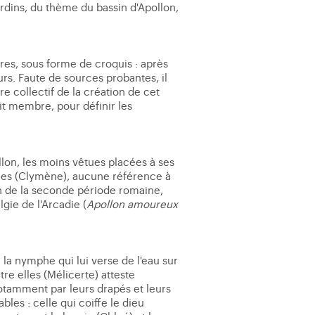
jardins, du thème du bassin d'Apollon,
ures, sous forme de croquis : après
urs. Faute de sources probantes, il
e collectif de la création de cet
it membre, pour définir les
lon, les moins vêtues placées à ses
lées (Clymène), aucune référence à
sin de la seconde période romaine,
lgie de l'Arcadie (
Apollon amoureux
e la nymphe qui lui verse de l'eau sur
tre elles (Mélicerte) atteste
otamment par leurs drapés et leurs
les : celle qui coiffe le dieu