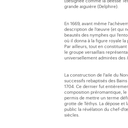
(désignée comme la déesse Téthy
grande aiguière (Delphire).
En 1669, avant même l'achève
description de l'œuvre (et qui n
beautés des nymphes qui l'ento
où il donna à la figure royale l
Par ailleurs, tout en constitua
le groupe versaillais représenta
universellement admirées des
La construction de l'aile du No
successifs rebaptisés des Bains
1704. Ce dernier fut entièremen
composition préromantique, le co
permis de mettre un terme défi
grotte de Téthys. La dépose et l
public la révélation du chef-d'
siècles.