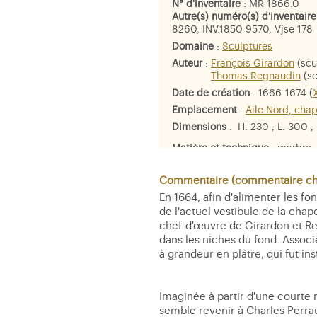
N° d'inventaire :
MR 1866.0
Autre(s) numéro(s) d'inventaire
8260, INV.1850 9570, Vjse 178
Domaine
:
Sculptures
Auteur
:
François Girardon
(scu
Thomas Regnaudin
(sc
Date de création
: 1666-1674 (
Emplacement
:
Aile Nord, chap
Dimensions
: H. 230 ; L. 300 ;
Matière et technique
: marbre
Personne représentée
:
Téthys
,
Commentaire (commentaire che
En 1664, afin d'alimenter les fo
de l'actuel vestibule de la chap
chef-d'œuvre de Girardon et Re
dans les niches du fond. Associ
à grandeur en plâtre, qui fut in
Imaginée à partir d'une courte m
semble revenir à Charles Perraul