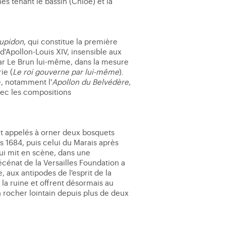
s tenant le bassin (Chloé) et la
Cupidon
, qui constitue la première
d'Apollon-Louis XIV, insensible aux
ar Le Brun lui-même, dans la mesure
ie (
Le roi gouverne par lui-même
).
é, notamment l'
Apollon du Belvédère
,
avec les compositions
ent appelés à orner deux bosquets
 1684, puis celui du Marais après
qui mit en scène, dans une
mécénat de la Versailles Foundation a
ux antipodes de l'esprit de la
 la ruine et offrent désormais au
n rocher lointain depuis plus de deux