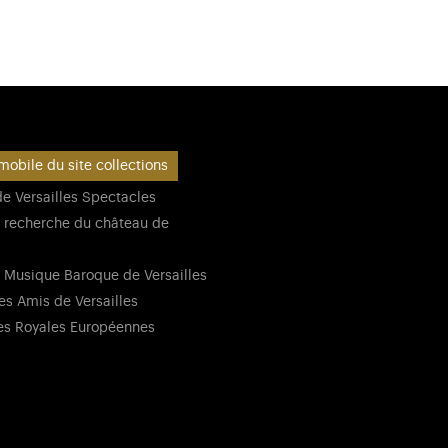
mobile du site collections
e Versailles Spectacles
 recherche du château de
 Musique Baroque de Versailles
es Amis de Versailles
es Royales Européennes