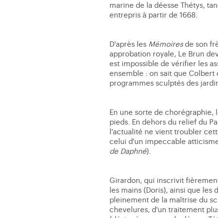
marine de la déesse Thétys, tandi
entrepris à partir de 1668.
D'après les
Mémoires
de son frè
approbation royale, Le Brun deva
est impossible de vérifier les a
ensemble : on sait que Colbert 
programmes sculptés des jardin
En une sorte de chorégraphie, l
pieds. En dehors du relief du 
l'actualité ne vient troubler c
celui d'un impeccable atticisme
de Daphné
).
Girardon, qui inscrivit fièrement
les mains (Doris), ainsi que les
pleinement de la maîtrise du s
chevelures, d'un traitement plu