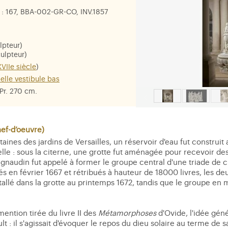
: 167, BBA-002-GR-CO, INV.1857
lpteur)
ulpteur)
XVIIe siècle
)
elle vestibule bas
 Pr. 270 cm.
Apollon
f-d’oeuvre)
ntaines des jardins de Versailles, un réservoir d'eau fut constru
elle : sous la citerne, une grotte fut aménagée pour recevoir de
gnaudin fut appelé à former le groupe central d'une triade de 
és en février 1667 et rétribués à hauteur de 18000 livres, les d
stallé dans la grotte au printemps 1672, tandis que le groupe en 
ention tirée du livre II des
Métamorphoses
d'Ovide, l'idée gén
t : il s'agissait d'évoquer le repos du dieu solaire au terme de 