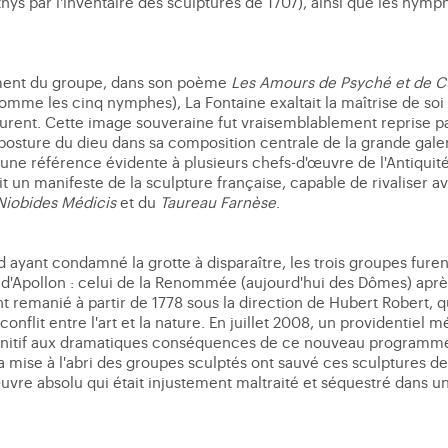
s par l'inventaire des sculptures de 1707), ainsi que les nymphe
ment du groupe, dans son poème
Les Amours de Psyché et de 
omme les cinq nymphes), La Fontaine exaltait la maîtrise de soi 
urent. Cette image souveraine fut vraisemblablement reprise p
a posture du dieu dans sa composition centrale de la grande galer
nt une référence évidente à plusieurs chefs-d'œuvre de l'Antiquit
it un manifeste de la sculpture française, capable de rivaliser 
Niobides Médicis
et du
Taureau Farnèse
.
rd ayant condamné la grotte à disparaître, les trois groupes fur
 d'Apollon : celui de la Renommée (aujourd'hui des Dômes) après
t remanié à partir de 1778 sous la direction de Hubert Robert, 
nflit entre l'art et la nature. En juillet 2008, un providentiel 
nitif aux dramatiques conséquences de ce nouveau programme, a
a mise à l'abri des groupes sculptés ont sauvé ces sculptures de
œuvre absolu qui était injustement maltraité et séquestré dans u