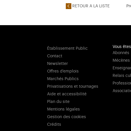
RETOUR A LA LISTE
Pr
Vous êtes
Établissement Public
Abonnés
Contact
Mécènes
Newsletter
Enseigna
Offres d'emplois
Relais cu
Marchés Publics
Professio
Privatisations et tournages
Associati
Aide et accessibilité
Plan du site
Mentions légales
Gestion des cookies
Crédits