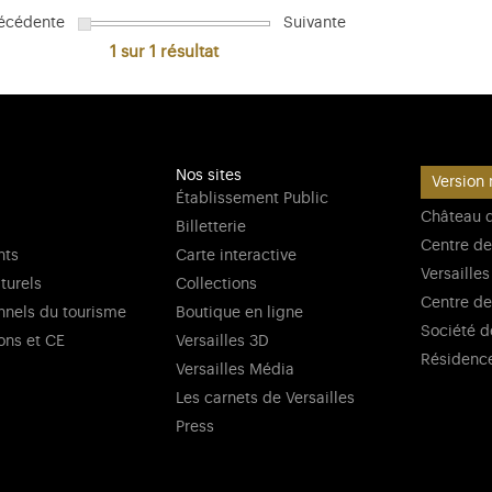
écédente
Suivante
1 sur 1
résultat
Nos sites
Version 
Établissement Public
Château d
Billetterie
Centre de
nts
Carte interactive
Versailles
lturels
Collections
Centre de
nnels du tourisme
Boutique en ligne
Société d
ons et CE
Versailles 3D
Résidenc
Versailles Média
Les carnets de Versailles
Press