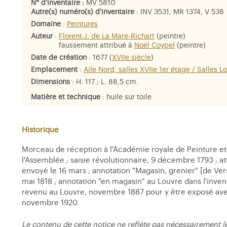
N° d'inventaire :
MV 5810
Autre(s) numéro(s) d'inventaire
: INV 3531, MR 1374, V 538
Domaine
:
Peintures
Auteur
:
Florent-J. de La Mare-Richart
(peintre)
faussement attribué à
Noël Coypel
(peintre)
Date de création
: 1677 (
XVIIe siècle
)
Emplacement
:
Aile Nord, salles XVIIe 1er étage / Salles L
Dimensions
: H. 117 ; L. 88,5 cm.
Matière et technique
: huile sur toile
Personne représentée
:
Noël Coypel
Historique
Morceau de réception à l'Académie royale de Peinture et d
l'Assemblée ; saisie révolutionnaire, 9 décembre 1793 ; at
envoyé le 16 mars ; annotation "Magasin, grenier" [de Vers
mai 1818 ; annotation "en magasin" au Louvre dans l'invent
revenu au Louvre, novembre 1887 pour y être exposé avec l
novembre 1920.
Le contenu de cette notice ne reflète pas nécessairement l