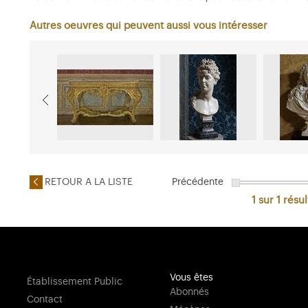
Autres oeuvres qui peuvent aussi vous intéresser
RETOUR A LA LISTE
Précédente
1 sur 1
résul
Vous êtes
Établissement Public
Abonnés
Contact