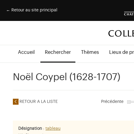
← Retour au site principal
COLL
Accueil
Rechercher
Thèmes
Lieux de p
Noël Coypel (1628-1707)
RETOUR A LA LISTE
Précédente
Désignation
:
tableau