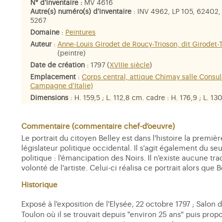
N° d'inventaire :
MV 4616
Autre(s) numéro(s) d'inventaire
: INV 4962, LP 105, 62402,
5267
Domaine
:
Peintures
Auteur
:
Anne-Louis Girodet de Roucy-Trioson, dit Girodet-
(peintre)
Date de création
: 1797 (
XVIIIe siècle
)
Emplacement
:
Corps central, attique Chimay salle Consula
Campagne d'Italie)
Dimensions
: H. 159,5 ; L. 112,8 cm. cadre : H. 176,9 ; L. 130
8,5 cm. Pds. 15 kg.
Matière et technique
: huile sur toile
Commentaire (commentaire chef-d’oeuvre)
Personne représentée
:
Jean-Baptiste Belley dit Mars
,
abb
Le portrait du citoyen Belley est dans l'histoire la premi
Guillaume-Thomas Raynal
législateur politique occidental. Il s'agit également du s
politique : l'émancipation des Noirs. Il n'existe aucune 
volonté de l'artiste. Celui-ci réalisa ce portrait alors que Be
Historique
Exposé à l'exposition de l'Elysée, 22 octobre 1797 ; Salon d
Toulon où il se trouvait depuis "environ 25 ans" puis pr