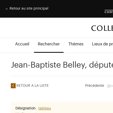
← Retour au site principal
COLL
Accueil
Rechercher
Thèmes
Lieux de p
Jean-Baptiste Belley, dépu
RETOUR A LA LISTE
Précédente
Désignation
:
tableau