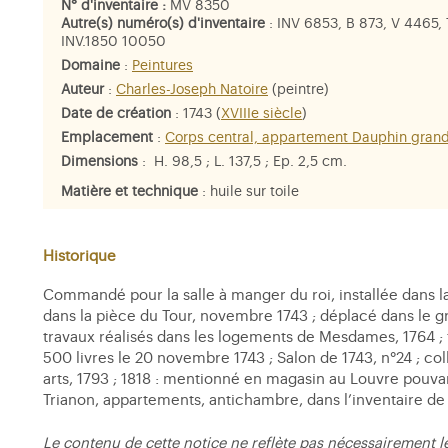
N° d'inventaire :
MV 8350
Autre(s) numéro(s) d'inventaire
: INV 6853, B 873, V 4465, 
INV.1850 10050
Domaine
:
Peintures
Auteur
:
Charles-Joseph Natoire
(peintre)
Date de création
: 1743 (
XVIIIe siècle
)
Emplacement
:
Corps central, appartement Dauphin grand
Dimensions
: H. 98,5 ; L. 137,5 ; Ep. 2,5 cm.
Matière et technique
: huile sur toile
Personne représentée
:
Diane
Historique
Commandé pour la salle à manger du roi, installée dans l
dans la pièce du Tour, novembre 1743 ; déplacé dans le 
travaux réalisés dans les logements de Mesdames, 1764 ; t
500 livres le 20 novembre 1743 ; Salon de 1743, n°24 ; col
arts, 1793 ; 1818 : mentionné en magasin au Louvre pouvan
Trianon, appartements, antichambre, dans l’inventaire de
Le contenu de cette notice ne reflète pas nécessairement l