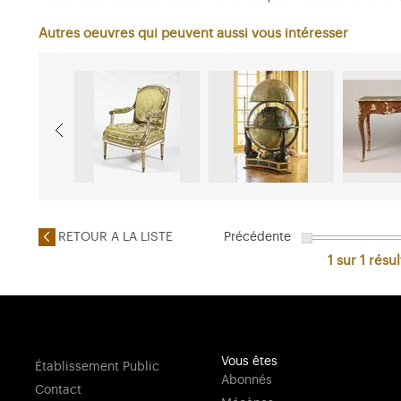
Autres oeuvres qui peuvent aussi vous intéresser
RETOUR A LA LISTE
Précédente
1 sur 1
résul
Vous êtes
Établissement Public
Abonnés
Contact