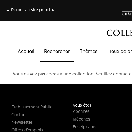
← Retour au site principal
COLL
Accueil
Rechercher
Thèmes
Lieux de p
Vous n'avez pas accès à une collection. Veuillez contacter
Vous êtes
Établissement Public
Abonnés
Contact
Mécènes
Newsletter
Enseignants
Offres d'emplois