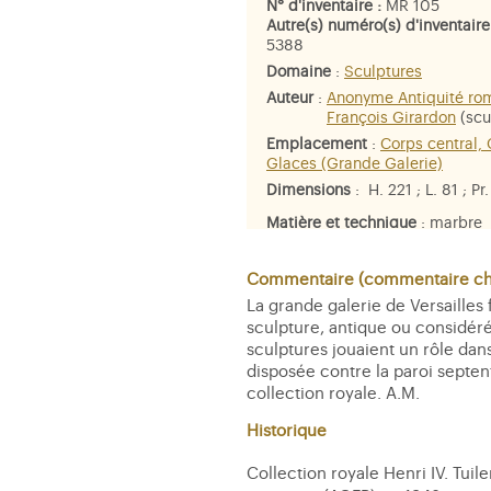
N° d'inventaire :
MR 105
Autre(s) numéro(s) d'inventaire
5388
Domaine
:
Sculptures
Auteur
:
Anonyme Antiquité ro
François Girardon
(scu
Emplacement
:
Corps central,
Glaces (Grande Galerie)
Dimensions
: H. 221 ; L. 81 ; P
Matière et technique
: marbre
Personne représentée
:
Bacch
Commentaire (commentaire che
La grande galerie de Versailles
sculpture, antique ou considéré
sculptures jouaient un rôle dans
disposée contre la paroi septent
collection royale. A.M.
Historique
Collection royale Henri IV. Tui