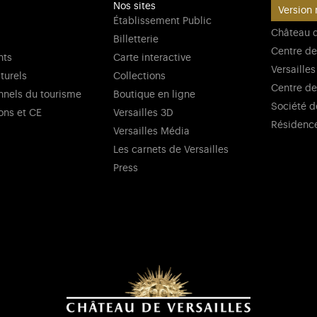
Nos sites
Version 
Établissement Public
Château d
Billetterie
Centre de
nts
Carte interactive
Versailles
lturels
Collections
Centre de
nnels du tourisme
Boutique en ligne
Société d
ons et CE
Versailles 3D
Résidenc
Versailles Média
Les carnets de Versailles
Press