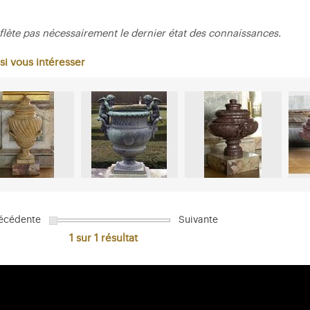
flète pas nécessairement le dernier état des connaissances.
si vous intéresser
écédente
Suivante
1 sur 1
résultat