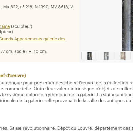
: Ma 622, n° 218, N 1390, MV 8618, V
maine
(sculpteur)
lpteur)
 Grands Appartements galerie des
r. 77 cm. socle : H. 10 cm.
us
f-d’oeuvre)
 fut conçue pour présenter des chefs-d'œuvre de la collection r
e comme telle. Outre leur valeur intrinsèque d'objets de collec
 le système coloré et rythmique de la galerie. La statue antique 
rionale de la galerie : elle provenait de la salle des antiques du 
leries. Saisie révolutionnaire. Dépôt du Louvre, département des