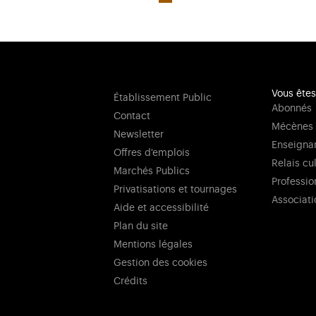
Vous êtes
Établissement Public
Abonnés
Contact
Mécènes
Newsletter
Enseigna
Offres d'emplois
Relais cu
Marchés Publics
Professio
Privatisations et tournages
Associati
Aide et accessibilité
Plan du site
Mentions légales
Gestion des cookies
Crédits