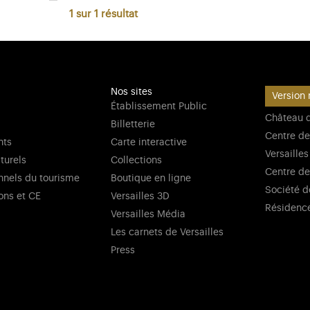
1 sur 1
résultat
Nos sites
Version 
Établissement Public
Château d
Billetterie
Centre de
nts
Carte interactive
Versailles
lturels
Collections
Centre de
nnels du tourisme
Boutique en ligne
Société d
ons et CE
Versailles 3D
Résidenc
Versailles Média
Les carnets de Versailles
Press