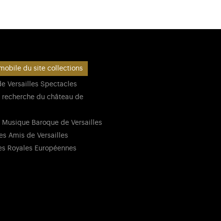
mobile du site collections
e Versailles Spectacles
 recherche du château de
 Musique Baroque de Versailles
es Amis de Versailles
es Royales Européennes