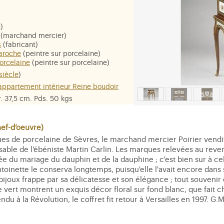
)
(marchand mercier)
s
(fabricant)
aroche
(peintre sur porcelaine)
porcelaine
(peintre sur porcelaine)
siècle
)
 appartement intérieur Reine boudoir
Pr. 37,5 cm. Pds. 50 kgs
buis et sycomore, marqueterie de bois
èvres, bronze ciselé et doré.
f-d’oeuvre)
ues de porcelaine de Sèvres, le marchand mercier Poirier vend
ssable de l'ébéniste Martin Carlin. Les marques relevées au rev
e du mariage du dauphin et de la dauphine ; c'est bien sur à celle
oinette le conserva longtemps, puisqu'elle l'avait encore dans 
 bijoux frappe par sa délicatesse et son élégance ; tout souvenir
vert montrent un exquis décor floral sur fond blanc, que fait cha
du à la Révolution, le coffret fit retour à Versailles en 1997. G.M