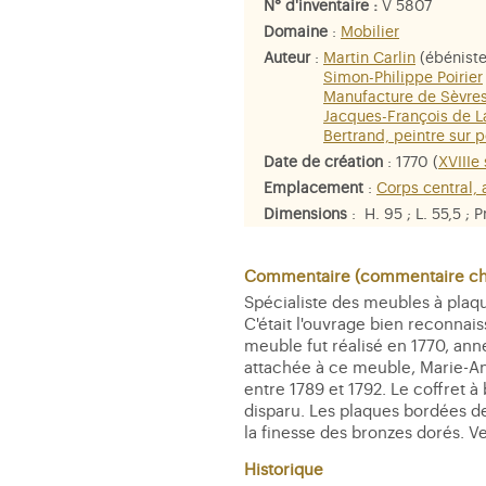
N° d'inventaire :
V 5807
Domaine
:
Mobilier
Auteur
:
Martin Carlin
(ébéniste
Simon-Philippe Poirier
Manufacture de Sèvre
Jacques-François de L
Bertrand, peintre sur 
Date de création
: 1770 (
XVIIIe 
Emplacement
:
Corps central,
Dimensions
: H. 95 ; L. 55,5 ; 
Matière et technique
: Ebène, 
de rose, porcelaine tendre de S
Commentaire (commentaire che
Spécialiste des meubles à plaq
C'était l'ouvrage bien reconnai
meuble fut réalisé en 1770, anné
attachée à ce meuble, Marie-Ant
entre 1789 et 1792. Le coffret à
disparu. Les plaques bordées de 
la finesse des bronzes dorés. Ven
Historique