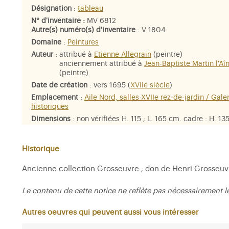
Désignation
:
tableau
N° d'inventaire :
MV 6812
Autre(s) numéro(s) d'inventaire
: V 1804
Domaine
:
Peintures
Auteur
:
attribué à
Etienne Allegrain
(peintre)
anciennement attribué à
Jean-Baptiste Martin l'Aî
(peintre)
Date de création
: vers 1695 (
XVIIe siècle
)
Emplacement
:
Aile Nord, salles XVIIe rez-de-jardin / Gale
historiques
Dimensions
: non vérifiées H. 115 ; L. 165 cm. cadre : H. 135
; Ep. 13,5 cm.
Matière et technique
: huile sur toile
Historique
Personne représentée
: groupe de l'Enlèvement de
Cybèle
Ancienne collection Grosseuvre ; don de Henri Grosseuvre 
Le contenu de cette notice ne reflète pas nécessairement l
Autres oeuvres qui peuvent aussi vous intéresser