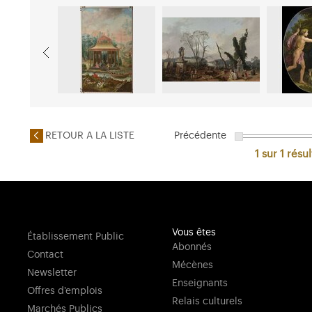
RETOUR A LA LISTE
Précédente
1 sur 1
résul
Vous êtes
Établissement Public
Abonnés
Contact
Mécènes
Newsletter
Enseignants
Offres d'emplois
Relais culturels
Marchés Publics