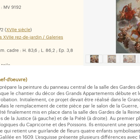
: MV 9192
72 (
XVIIe siècle
)
s XVIIe rez-de-jardin / Galeries
cm. cadre : H. 83,6 ; L. 86,2 ; Ep. 3,8
 toile
,
la Justice
,
la Piété
,
la Violence
f-d’oeuvre)
répare la peinture du panneau central de la salle des Gardes de
sque le chantier du décor des Grands Appartements débute et l
obation. Initialement, ce projet devait être réalisé dans le Grand
ais le remplacement de cette pièce par le salon de la Guerre
té finalement mis en place dans la salle des Gardes de la Reine,
s de la Justice (à gauche) et de la Piété (à droite). Au premier p
rologiques du Capricorne et des Poissons. Ils entourent une pers
qui retient une guirlande de fleurs quatre enfants symbolisant l
alilée en 1609. L'esquisse présente plusieurs différences avec la