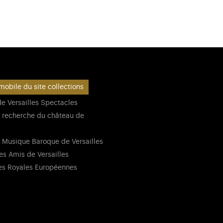
mobile du site collections
e Versailles Spectacles
 recherche du château de
 Musique Baroque de Versailles
es Amis de Versailles
es Royales Européennes