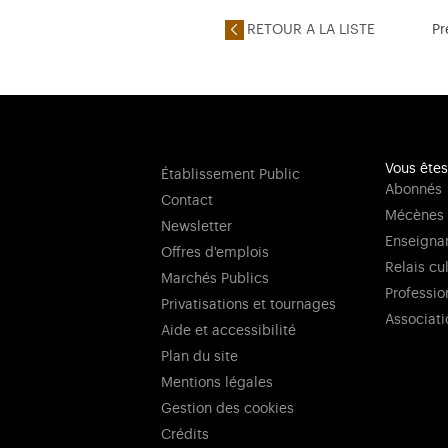
RETOUR A LA LISTE
Pr
Vous êtes
Établissement Public
Abonnés
Contact
Mécènes
Newsletter
Enseigna
Offres d'emplois
Relais cu
Marchés Publics
Professio
Privatisations et tournages
Associati
Aide et accessibilité
Plan du site
Mentions légales
Gestion des cookies
Crédits