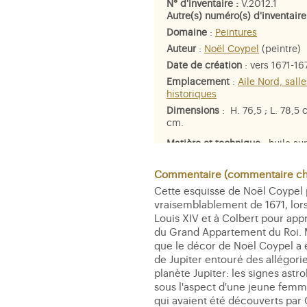
N° d'inventaire :
V.2012.1
Autre(s) numéro(s) d'inventaire
Domaine
:
Peintures
Auteur
:
Noël Coypel
(peintre)
Date de création
: vers 1671-16
Emplacement
:
Aile Nord, salle
historiques
Dimensions
: H. 76,5 ; L. 78,5 
cm.
Matière et technique
: huile sur
Personne représentée
:
Jupiter
Commentaire (commentaire che
Cette esquisse de Noël Coypel p
vraisemblablement de 1671, lor
Louis XIV et à Colbert pour appr
du Grand Appartement du Roi. M
que le décor de Noël Coypel a é
de Jupiter entouré des allégorie
planète Jupiter: les signes ast
sous l'aspect d'une jeune femme 
qui avaient été découverts par G