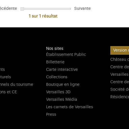
écédente
Suivante
1 sur 1
résultat
Nos sites
Version 
Établissement Public
Château d
Billetterie
Centre de
nts
Carte interactive
Versailles
lturels
Collections
Centre de
nnels du tourisme
Boutique en ligne
Société d
ons et CE
Versailles 3D
Résidenc
Versailles Média
Les carnets de Versailles
Press