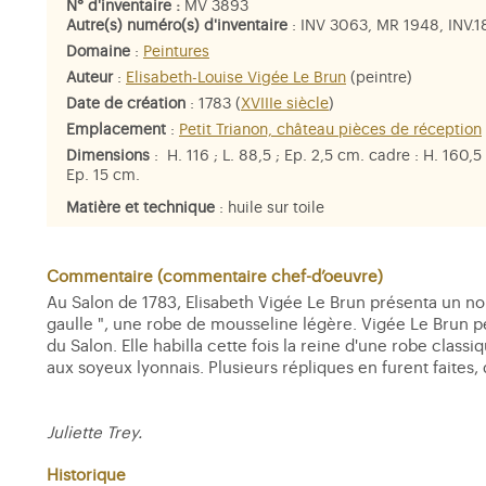
N° d'inventaire :
MV 3893
Autre(s) numéro(s) d'inventaire
: INV 3063, MR 1948, INV.
Domaine
:
Peintures
Auteur
:
Elisabeth-Louise Vigée Le Brun
(peintre)
Date de création
: 1783 (
XVIIIe siècle
)
Emplacement
:
Petit Trianon, château pièces de réception
Dimensions
: H. 116 ; L. 88,5 ; Ep. 2,5 cm. cadre : H. 160,5 ;
Ep. 15 cm.
Matière et technique
: huile sur toile
Personne représentée
:
Marie-Antoinette
Commentaire (commentaire chef-d’oeuvre)
Au Salon de 1783, Elisabeth Vigée Le Brun présenta un nouv
gaulle ", une robe de mousseline légère. Vigée Le Brun pe
du Salon. Elle habilla cette fois la reine d'une robe class
aux soyeux lyonnais. Plusieurs répliques en furent faites,
Juliette Trey.
Historique