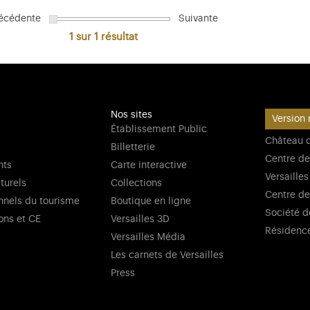
écédente
Suivante
1 sur 1
résultat
Nos sites
Version 
Établissement Public
Château d
Billetterie
Centre de
nts
Carte interactive
Versailles
lturels
Collections
Centre de
nnels du tourisme
Boutique en ligne
Société d
ons et CE
Versailles 3D
Résidenc
Versailles Média
Les carnets de Versailles
Press