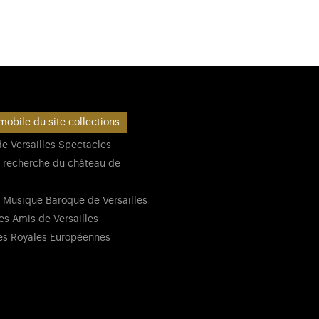
mobile du site collections
e Versailles Spectacles
 recherche du château de
 Musique Baroque de Versailles
es Amis de Versailles
es Royales Européennes