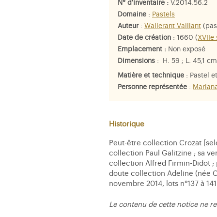
N° d'inventaire :
V.2014.56.2
Domaine
:
Pastels
Auteur
:
Wallerant Vaillant
(past
Date de création
: 1660 (
XVIIe 
Emplacement :
Non exposé
Dimensions
: H. 59 ; L. 45,1 cm
Matière et technique
: Pastel e
Personne représentée
:
Mariana
Historique
Peut-être collection Crozat [sel
collection Paul Galitzine ; sa ve
collection Alfred Firmin-Didot 
doute collection Adeline (née C
novembre 2014, lots n°137 à 141
Le contenu de cette notice ne re