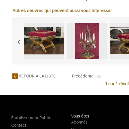
Autres oeuvres qui peuvent aussi vous intéresser
RETOUR A LA LISTE
Précédente
1 sur 1
résul
Vous êtes
Établissement Public
Abonnés
Contact