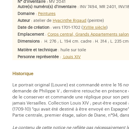
N° d'inventaire :
MV 2041
Autre(s) numéro(s) d'inventaire
: INV 7494, MR 2401, INV.1
Domaine
:
Peintures
Auteur
:
atelier de
Hyacinthe Rigaud
(peintre)
Date de création
: vers 1701-1702 (
XVIIIe siècle
)
Emplacement
:
Corps central, Grands Appartements salon
Dimensions
: H. 276 ; L. 194 cm. cadre : H. 314 ; L. 235 cm
Matière et technique
: huile sur toile
Personne représentée
:
Louis XIV
Historique
Le portrait original (Louvre) est commandé entre le 16 n
demande de Philippe V ; dernière retouche en présence du 
de le conserver et commande une réplique pour son petit-fi
jamais Versailles. Collection Louis XIV ; peut-être exposé 
(1709-10) "qui avait été destiné à être envoyé en Espagne",
Partie centrale, premier étage, salon de Diane, n°94, dans
Le contenu de cette notice ne reflète pas nécessairement l