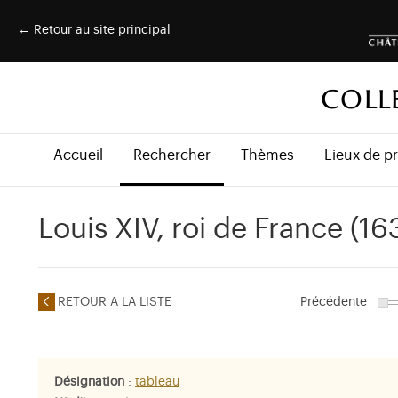
← Retour au site principal
COLL
Accueil
Rechercher
Thèmes
Lieux de p
Louis XIV, roi de France (16
RETOUR A LA LISTE
Précédente
Désignation
:
tableau