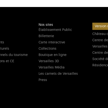
Nos sites
Version 
Établissement Public
Château d
Billetterie
Centre de
nts
Carte interactive
Versailles
lturels
Collections
Centre de
nnels du tourisme
Boutique en ligne
Société d
ons et CE
Versailles 3D
Résidenc
Versailles Média
Les carnets de Versailles
Press