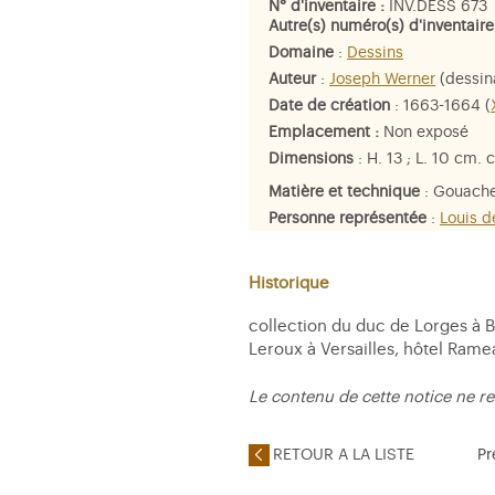
N° d'inventaire :
INV.DESS 673
Autre(s) numéro(s) d'inventaire
Domaine
:
Dessins
Auteur
:
Joseph Werner
(dessin
Date de création
: 1663-1664 (
Emplacement :
Non exposé
Dimensions
: H. 13 ; L. 10 cm. c
Matière et technique
: Gouache
Personne représentée
:
Louis d
Historique
collection du duc de Lorges à B
Leroux à Versailles, hôtel Ramea
Le contenu de cette notice ne re
RETOUR A LA LISTE
Pr