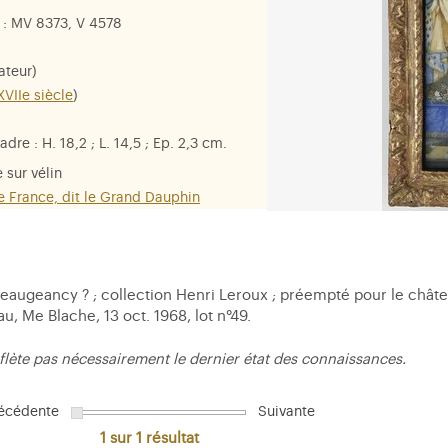
: MV 8373, V 4578
ateur)
XVIIe siècle
)
adre : H. 18,2 ; L. 14,5 ; Ep. 2,3 cm.
 sur vélin
e France, dit le Grand Dauphin
eaugeancy ? ; collection Henri Leroux ; préempté pour le châtea
u, Me Blache, 13 oct. 1968, lot n°49.
flète pas nécessairement le dernier état des connaissances.
écédente
Suivante
1 sur 1
résultat