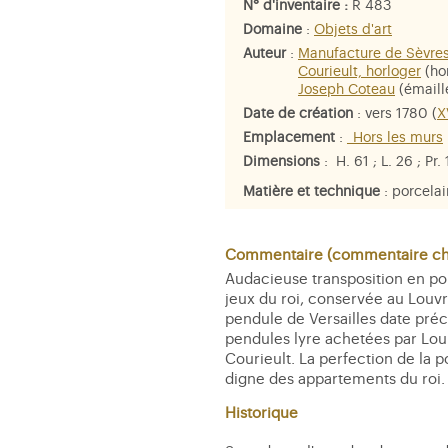
N° d'inventaire :
R 483
Domaine
:
Objets d'art
Auteur
:
Manufacture de Sèvre
Courieult, horloger
(ho
Joseph Coteau
(émaill
Date de création
: vers 1780 (
X
Emplacement
:
_Hors les murs
Dimensions
: H. 61 ; L. 26 ; Pr.
Matière et technique
: porcelai
Commentaire (commentaire che
Audacieuse transposition en po
jeux du roi, conservée au Louvr
pendule de Versailles date préc
pendules lyre achetées par Louis
Courieult. La perfection de la 
digne des appartements du roi.
Historique