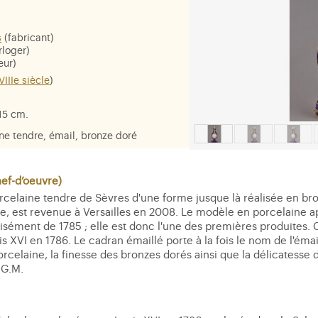
s
(fabricant)
rloger)
eur)
VIIIe siècle
)
 15 cm.
ne tendre, émail, bronze doré
f-d’oeuvre)
rcelaine tendre de Sèvres d'une forme jusque là réalisée en bro
e, est revenue à Versailles en 2008. Le modèle en porcelaine app
isément de 1785 ; elle est donc l'une des premières produites. 
 XVI en 1786. Le cadran émaillé porte à la fois le nom de l'émai
porcelaine, la finesse des bronzes dorés ainsi que la délicatess
 G.M.