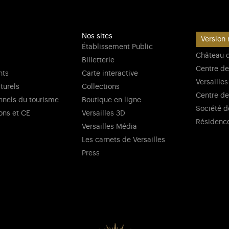
Nos sites
Version 
Établissement Public
Château d
Billetterie
Centre de
nts
Carte interactive
Versailles
lturels
Collections
Centre de
nnels du tourisme
Boutique en ligne
Société d
ons et CE
Versailles 3D
Résidenc
Versailles Média
Les carnets de Versailles
Press