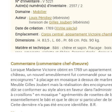
N° d'inventaire :
V 5221
Autre(s) numéro(s) d'inventaire
: 2557 / 2
Domaine
:
Mobilier
Auteur
:
Louis Péridiez
(ébéniste)
livraison de
Gilles Joubert
(ébéniste)
Date de création
: 1769 (
XVIIIe siècle
)
Emplacement
:
Corps central, appartement Victoire cham
Dimensions
: H. 83,5 ; L. 66 ; Pr. 66 cm. Pds. 90 kg.
Matière et technique
: Bâti : chêne et sapin. Placage : bois
rose, amarante, violette et ébène. Bronzes dorés ; dessus
griotte d'Italie.
Commentaire (commentaire chef-d’oeuvre)
Lorsque Madame Victoire obtint en 1769 un appartement qui
château, un nouvel ameublement fut commandé pour s
encoignures " à placage en mosaïque à dessus de marbre gri
Meuble Gilles Joubert mais la réalisation des encoignures 
dût se conformer au style alors en faveur dans l'administ
à croisillons " en mosaïque " agrémentés de rosettes de bro
essentiellement le bâti et que le décor si particulier de
Cette dernière n'a pas été encore identifiée. B.R.