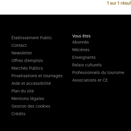
1 sur 1
résul
Vous êtes
Établissement Public
Abonnés
Contact
Mécènes
Newsletter
Enseignants
Offres d'emplois
Relais culturels
Marchés Publics
Professionnels du tourisme
Privatisations et tournages
Associations et CE
Aide et accessibilité
Plan du site
Mentions légales
Gestion des cookies
Crédits