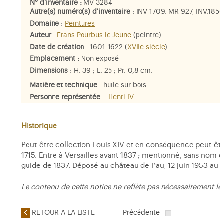
N° d'inventaire :
MV 3284
Autre(s) numéro(s) d'inventaire
: INV 1709, MR 927, INV.18
Domaine
:
Peintures
Auteur
:
Frans Pourbus le Jeune
(peintre)
Date de création
: 1601-1622 (
XVIIe siècle
)
Emplacement :
Non exposé
Dimensions
: H. 39 ; L. 25 ; Pr. 0,8 cm.
Matière et technique
: huile sur bois
Personne représentée
:
Henri IV
Historique
Peut-être collection Louis XIV et en conséquence peut-ê
1715. Entré à Versailles avant 1837 ; mentionné, sans nom d
guide de 1837. Déposé au château de Pau, 12 juin 1953 au 1
Le contenu de cette notice ne reflète pas nécessairement l
RETOUR A LA LISTE
Précédente