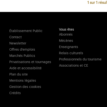
1 sur 1
résul
Vous êtes
Établissement Public
Abonnés
Contact
Mécènes
Newsletter
Enseignants
Offres d'emplois
Relais culturels
Marchés Publics
Professionnels du tourisme
Privatisations et tournages
Associations et CE
Aide et accessibilité
Plan du site
Mentions légales
Gestion des cookies
Crédits