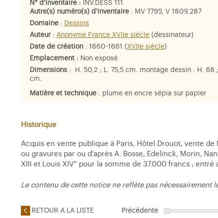
N° d'inventaire :
INV.DESS 111
Autre(s) numéro(s) d'inventaire
: MV 7795, V 1809.287
Domaine
:
Dessins
Auteur
:
Anonyme France XVIIe siècle
(dessinateur)
Date de création
: 1660-1661 (
XVIIe siècle
)
Emplacement :
Non exposé
Dimensions
: H. 50,2 ; L. 75,5 cm. montage dessin : H. 68 
cm.
Matière et technique
: plume en encre sépia sur papier
Personne représentée
: armes de
Jules Mazarin
, armes de
Baptiste Colbert
Historique
Acquis en vente publique à Paris, Hôtel Drouot, vente de M
ou gravures par ou d'après A. Bosse, Edelinck, Morin, Nant
XIII et Louis XIV" pour la somme de 37.000 francs ; entré 
Le contenu de cette notice ne reflète pas nécessairement l
RETOUR A LA LISTE
Précédente