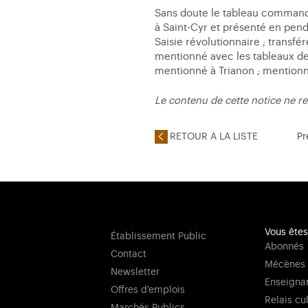
Sans doute le tableau commandé
à Saint-Cyr et présenté en penda
Saisie révolutionnaire ; transfér
mentionné avec les tableaux des
mentionné à Trianon ; mentionné
Le contenu de cette notice ne re
RETOUR A LA LISTE
Pr
Vous êtes
Établissement Public
Abonnés
Contact
Mécènes
Newsletter
Enseigna
Offres d'emplois
Relais cu