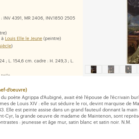
: INV 4391, MR 2406, INV.1850 2505
tre)
é à
Louis Elle le Jeune
(peintre)
siècle
)
24 ; L. 154,6 cm. cadre : H. 249,3 ; L.
 toile
se d'Aubigné, marquise de
é, duchesse de Noailles
,
f-d’oeuvre)
me
Françoise-Marie de Bourbon,
e du poète Agrippa d'Aubigné, avait été l'épouse de l'écrivain b
imes de Louis XIV : elle sut séduire le roi, devint marquise de 
. Elle est peinte assise dans un grand fauteuil donnant la main 
int-Cyr, la grande oeuvre de madame de Maintenon, sont représen
ontrastes : jeunesse et âge mur, satin blanc et satin noir. N.M.