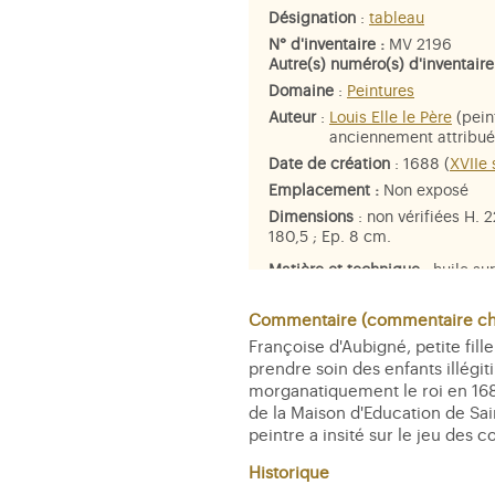
Désignation
:
tableau
N° d'inventaire :
MV 2196
Autre(s) numéro(s) d'inventaire
Domaine
:
Peintures
Auteur
:
Louis Elle le Père
(pein
anciennement attribu
Date de création
: 1688 (
XVIIe 
Emplacement :
Non exposé
Dimensions
: non vérifiées H. 2
180,5 ; Ep. 8 cm.
Matière et technique
: huile sur
Personne représentée
:
Françoi
Maintenon
,
Françoise d'Aubign
Commentaire (commentaire che
anciennement identifiée com
Françoise d'Aubigné, petite fill
duchesse d'Orléans
prendre soin des enfants illégit
morganatiquement le roi en 1683
de la Maison d'Education de Sa
peintre a insité sur le jeu des c
Historique