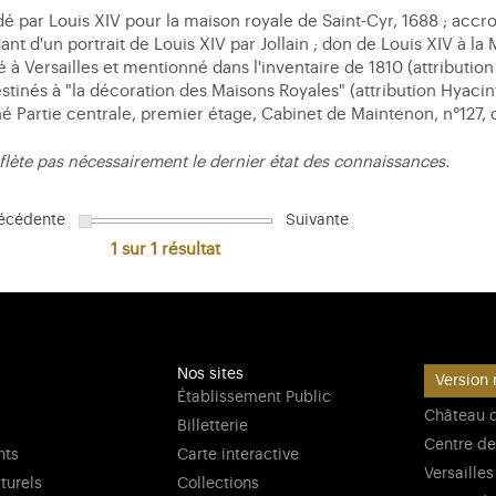
 par Louis XIV pour la maison royale de Saint-Cyr, 1688 ; accr
nt d'un portrait de Louis XIV par Jollain ; don de Louis XIV à la 
é à Versailles et mentionné dans l'inventaire de 1810 (attribution
tinés à "la décoration des Maisons Royales" (attribution Hyacint
 Partie centrale, premier étage, Cabinet de Maintenon, n°127, d
flète pas nécessairement le dernier état des connaissances.
écédente
Suivante
1 sur 1
résultat
Nos sites
Version 
Établissement Public
Château d
Billetterie
Centre de
nts
Carte interactive
Versailles
lturels
Collections