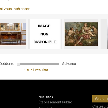
si vous intéresser
écédente
Suivante
1 sur 1
résultat
Nos sites
Version 
Établissement Public
Château d