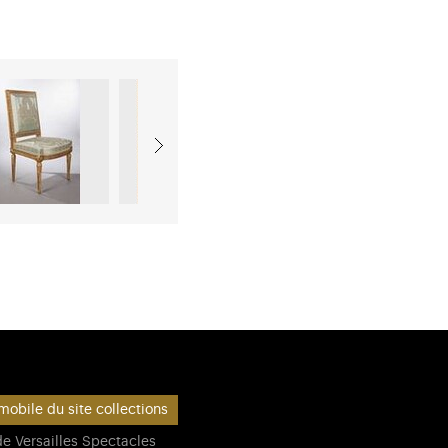
mobile du site collections
e Versailles Spectacles