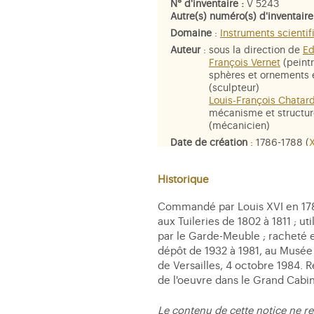
N° d'inventaire :
V 5243
Autre(s) numéro(s) d'inventaire
Domaine
:
Instruments scientif
Auteur
:
sous la direction de
Ed
François Vernet
(peintr
sphères et ornements 
(sculpteur)
Louis-François Chatar
mécanisme et structu
(mécanicien)
Date de création
: 1786-1788 (
X
Emplacement
:
Corps central,
Dimensions
: H. 227 ; D. 146 c
Historique
Matière et technique
: Globe ter
Commandé par Louis XVI en 1786,
Piètement : carton pâte bronzé
aux Tuileries de 1802 à 1811 ; u
par le Garde-Meuble ; racheté e
dépôt de 1932 à 1981, au Musée 
de Versailles, 4 octobre 1984. R
de l'oeuvre dans le Grand Cabin
Le contenu de cette notice ne re