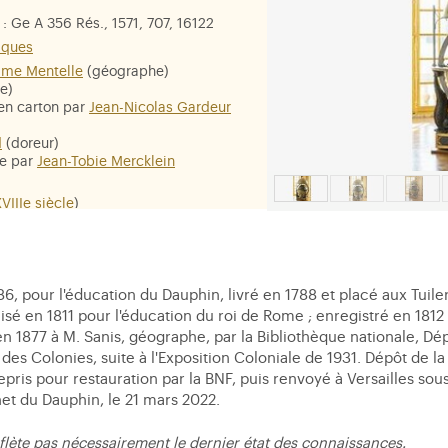
: Ge A 356 Rés., 1571, 707, 16122
iques
me Mentelle
(géographe)
e)
en carton par
Jean-Nicolas Gardeur
d
(doreur)
re par
Jean-Tobie Mercklein
VIIIe siècle
)
 appartement Dauphin grand cabinet
m. Pds. 100 kgs
restre : bois et stuc peint, laiton.
 pour l'éducation du Dauphin, livré en 1788 et placé aux Tuiler
 et doré
tilisé en 1811 pour l'éducation du roi de Rome ; enregistré en 1
n 1877 à M. Sanis, géographe, par la Bibliothèque nationale, Dé
des Colonies, suite à l'Exposition Coloniale de 1931. Dépôt de 
epris pour restauration par la BNF, puis renvoyé à Versailles sou
et du Dauphin, le 21 mars 2022.
flète pas nécessairement le dernier état des connaissances.