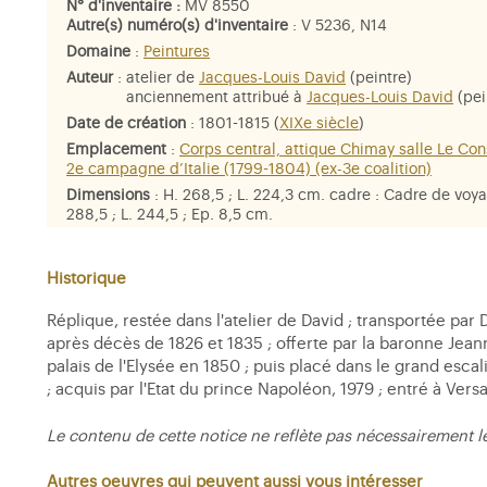
N° d'inventaire :
MV 8550
Autre(s) numéro(s) d'inventaire
: V 5236, N14
Domaine
:
Peintures
Auteur
:
atelier de
Jacques-Louis David
(peintre)
anciennement attribué à
Jacques-Louis David
(pei
Date de création
: 1801-1815 (
XIXe siècle
)
Emplacement
:
Corps central, attique Chimay salle Le Cons
2e campagne d’Italie (1799-1804) (ex-3e coalition)
Dimensions
: H. 268,5 ; L. 224,3 cm. cadre : Cadre de voy
288,5 ; L. 244,5 ; Ep. 8,5 cm.
Matière et technique
: huile sur toile
Personne représentée
: futur
Napoléon Ier
,
Hannibal
,
Char
Historique
Réplique, restée dans l'atelier de David ; transportée par
après décès de 1826 et 1835 ; offerte par la baronne Je
palais de l'Elysée en 1850 ; puis placé dans le grand esca
; acquis par l'Etat du prince Napoléon, 1979 ; entré à Vers
Le contenu de cette notice ne reflète pas nécessairement l
Autres oeuvres qui peuvent aussi vous intéresser