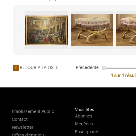
RETOUR A LA LISTE
Précédente
1 sur 1
résul
Vous êtes
Établissement Public
Abonnés
Contact
Mécènes
Newsletter
Enseignants
Offres d'emplois