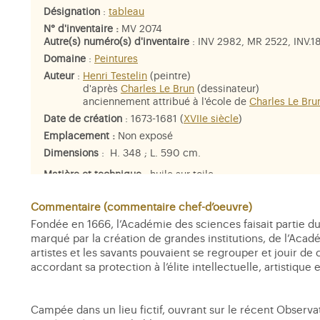
Désignation
:
tableau
N° d'inventaire :
MV 2074
Autre(s) numéro(s) d'inventaire
: INV 2982, MR 2522, INV.1
Domaine
:
Peintures
Auteur
:
Henri Testelin
(peintre)
d'après
Charles Le Brun
(dessinateur)
anciennement attribué à l'école de
Charles Le Bru
Date de création
: 1673-1681 (
XVIIe siècle
)
Emplacement :
Non exposé
Dimensions
: H. 348 ; L. 590 cm.
Matière et technique
: huile sur toile
Personne représentée
:
Louis XIV
,
Jean-Baptiste Colbert
,
J
Baptiste Duhamel
,
Giovanni-Domenico Cassini
,
Claude Per
Commentaire (commentaire chef-d’oeuvre)
Philippe, duc d'Orléans
Fondée en 1666, l’Académie des sciences faisait partie du
marqué par la création de grandes institutions, de l’Acadé
artistes et les savants pouvaient se regrouper et jouir de 
accordant sa protection à l’élite intellectuelle, artistique
Campée dans un lieu fictif, ouvrant sur le récent Observat