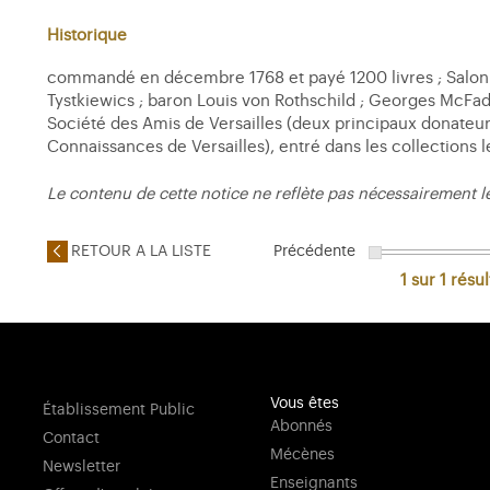
Historique
commandé en décembre 1768 et payé 1200 livres ; Salon de
Tystkiewics ; baron Louis von Rothschild ; Georges McFadd
Société des Amis de Versailles (deux principaux donateur
Connaissances de Versailles), entré dans les collections l
Le contenu de cette notice ne reflète pas nécessairement l
RETOUR A LA LISTE
Précédente
1 sur 1
résul
Vous êtes
Établissement Public
Abonnés
Contact
Mécènes
Newsletter
Enseignants