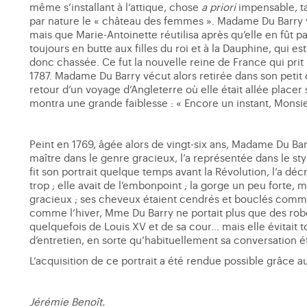
même s’installant à l’attique, chose
a priori
impensable, tan
par nature le « château des femmes ». Madame Du Barry y 
mais que Marie-Antoinette réutilisa après qu’elle en fût pa
toujours en butte aux filles du roi et à la Dauphine, qui es
donc chassée. Ce fut la nouvelle reine de France qui prit
1787. Madame Du Barry vécut alors retirée dans son petit 
retour d’un voyage d’Angleterre où elle était allée placer 
montra une grande faiblesse : « Encore un instant, Monsie
Peint en 1769, âgée alors de vingt-six ans, Madame Du Ba
maître dans le genre gracieux, l’a représentée dans le sty
fit son portrait quelque temps avant la Révolution, l’a décr
trop ; elle avait de l’embonpoint ; la gorge un peu forte, m
gracieux ; ses cheveux étaient cendrés et bouclés comme
comme l’hiver, Mme Du Barry ne portait plus que des rob
quelquefois de Louis XV et de sa cour… mais elle évitait tou
d’entretien, en sorte qu’habituellement sa conversation ét
L’acquisition de ce portrait a été rendue possible grâce a
Jérémie Benoît.