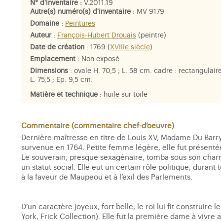
N° d'inventaire :
V.2011.19
Autre(s) numéro(s) d'inventaire
: MV 9179
Domaine
:
Peintures
Auteur
:
François-Hubert Drouais
(peintre)
Date de création
: 1769 (
XVIIIe siècle
)
Emplacement :
Non exposé
Dimensions
: ovale H. 70,5 ; L. 58 cm. cadre : rectangulaire
L. 75,5 ; Ep. 9,5 cm.
Matière et technique
: huile sur toile
Personne représentée
:
Jeanne Bécu, comtesse Du Barry
Commentaire (commentaire chef-d’oeuvre)
Dernière maîtresse en titre de Louis XV, Madame Du Barr
survenue en 1764. Petite femme légère, elle fut présentée
Le souverain, presque sexagénaire, tomba sous son charme 
un statut social. Elle eut un certain rôle politique, durant
à la faveur de Maupeou et à l’exil des Parlements.
D’un caractère joyeux, fort belle, le roi lui fit construir
York, Frick Collection). Elle fut la première dame à vivre a