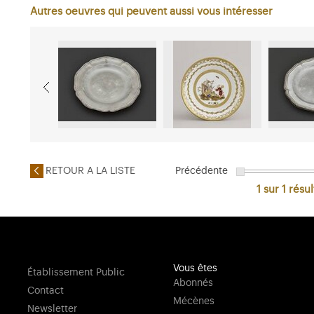
Autres oeuvres qui peuvent aussi vous intéresser
RETOUR A LA LISTE
Précédente
1 sur 1
résul
Vous êtes
Établissement Public
Abonnés
Contact
Mécènes
Newsletter