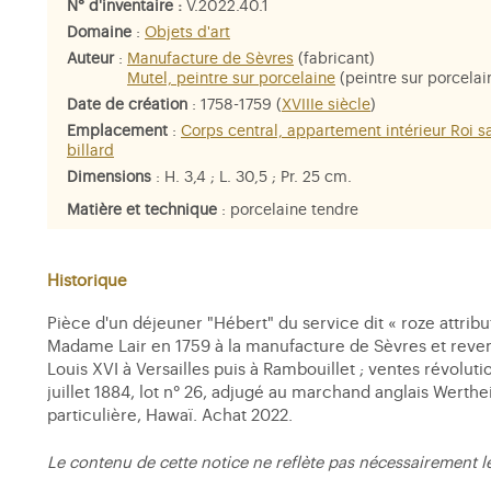
N° d'inventaire :
V.2022.40.1
Domaine
:
Objets d'art
Auteur
:
Manufacture de Sèvres
(fabricant)
Mutel, peintre sur porcelaine
(peintre sur porcelai
Date de création
: 1758-1759 (
XVIIIe siècle
)
Emplacement
:
Corps central, appartement intérieur Roi s
billard
Dimensions
: H. 3,4 ; L. 30,5 ; Pr. 25 cm.
Matière et technique
: porcelaine tendre
Historique
Pièce d'un déjeuner "Hébert" du service dit « roze attrib
Madame Lair en 1759 à la manufacture de Sèvres et revend
Louis XVI à Versailles puis à Rambouillet ; ventes révolut
juillet 1884, lot n° 26, adjugé au marchand anglais Werth
particulière, Hawaï. Achat 2022.
Le contenu de cette notice ne reflète pas nécessairement l