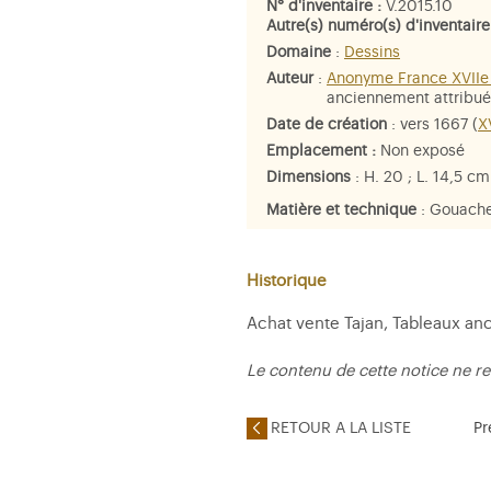
N° d'inventaire :
V.2015.10
Autre(s) numéro(s) d'inventaire
Domaine
:
Dessins
Auteur
:
Anonyme France XVIIe 
anciennement attribu
Date de création
: vers 1667 (
X
Emplacement :
Non exposé
Dimensions
: H. 20 ; L. 14,5 cm.
Matière et technique
: Gouache 
Personne représentée
:
Françoi
marquise de Montespan
Historique
Achat vente Tajan, Tableaux anc
Le contenu de cette notice ne re
RETOUR A LA LISTE
Pr