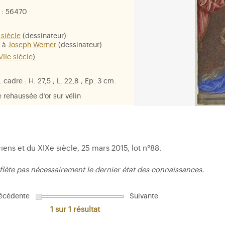
: 56470
siècle
(dessinateur)
é à
Joseph Werner
(dessinateur)
VIIe siècle
)
 cadre : H. 27,5 ; L. 22,8 ; Ep. 3 cm.
rehaussée d’or sur vélin
se-Athénaïs de Rochechouart,
iens et du XIXe siècle, 25 mars 2015, lot n°88.
flète pas nécessairement le dernier état des connaissances.
écédente
Suivante
1 sur 1
résultat