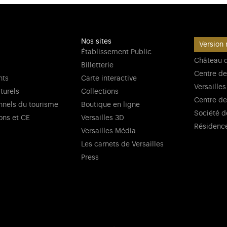
Nos sites
Version 
Établissement Public
Château d
Billetterie
Centre de
nts
Carte interactive
Versailles
lturels
Collections
Centre de
nnels du tourisme
Boutique en ligne
Société d
ons et CE
Versailles 3D
Résidenc
Versailles Média
Les carnets de Versailles
Press