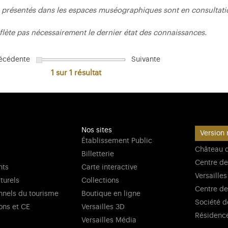
 présentés dans les espaces muséographiques sont en consultatio
flète pas nécessairement le dernier état des connaissances.
écédente
Suivante
1 sur 1
résultat
Nos sites
Version 
Établissement Public
Château d
Billetterie
Centre de
nts
Carte interactive
Versailles
lturels
Collections
Centre de
nnels du tourisme
Boutique en ligne
Société d
ons et CE
Versailles 3D
Résidenc
Versailles Média