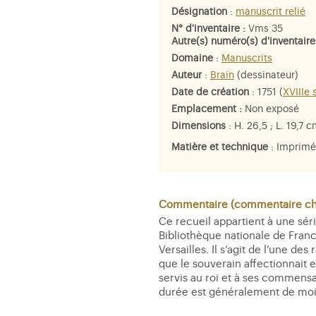
Désignation
:
manuscrit relié
N° d'inventaire :
Vms 35
Autre(s) numéro(s) d'inventaire
Domaine
:
Manuscrits
Auteur
:
Brain
(dessinateur)
Date de création
: 1751 (
XVIIIe 
Emplacement :
Non exposé
Dimensions
: H. 26,5 ; L. 19,7 c
Matière et technique
: Imprimé
Commentaire (commentaire che
Ce recueil appartient à une séri
Bibliothèque nationale de France
Versailles. Il s’agit de l’une d
que le souverain affectionnait e
servis au roi et à ses commensau
durée est généralement de moi