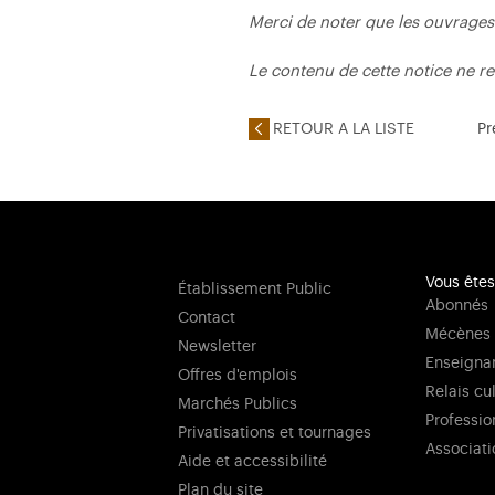
Merci de noter que les ouvrages
Le contenu de cette notice ne re
RETOUR A LA LISTE
Pr
Vous êtes
Établissement Public
Abonnés
Contact
Mécènes
Newsletter
Enseigna
Offres d'emplois
Relais cu
Marchés Publics
Professio
Privatisations et tournages
Associati
Aide et accessibilité
Plan du site