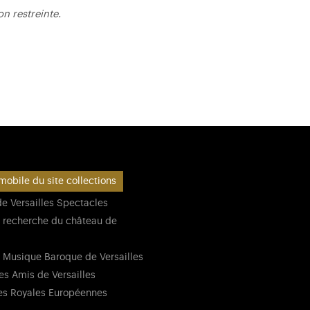
n restreinte.
mobile du site collections
e Versailles Spectacles
 recherche du château de
 Musique Baroque de Versailles
es Amis de Versailles
es Royales Européennes