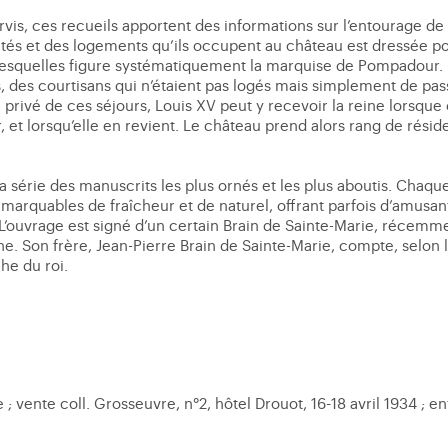
servis, ces recueils apportent des informations sur l’entourage 
nvités et des logements qu’ils occupent au château est dressée 
lesquelles figure systématiquement la marquise de Pompadour. 
, des courtisans qui n’étaient pas logés mais simplement de pas
 privé de ces séjours, Louis XV peut y recevoir la reine lorsque
, et lorsqu’elle en revient. Le château prend alors rang de réside
la série des manuscrits les plus ornés et les plus aboutis. Chaq
arquables de fraîcheur et de naturel, offrant parfois d’amusant
ouvrage est signé d’un certain Brain de Sainte-Marie, récemm
 Son frère, Jean-Pierre Brain de Sainte-Marie, compte, selon l
he du roi.
 vente coll. Grosseuvre, n°2, hôtel Drouot, 16-18 avril 1934 ; ent