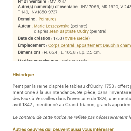
N° d'inventaire :
MV 7237
Autre(s) numéro(s) d'inventaire
: INV 7066, MR 1620, V 243
T 149, INV.1850 9737
Domaine
:
Peintures
Auteur
:
Marie Leszczynska
(peintre)
d'après
Jean-Baptiste Oudry
(peintre)
Date de création
: 1753 (
XVIIIe siècle
)
Emplacement
:
Corps central, appartement Dauphin cha
Dimensions
: H. 65,4 ; L. 105,8 ; Ep. 2,5 cm.
Matière et technique
: huile sur toile
Historique
Peint par la reine d'après le tableau d'Oudry, 1753 ; offert
mentionné à la Surintendance, 9e pièce, dans l'inventaire
des Eaux à Versailles dans l'inventaire de 1824, une ment
avril 1842 ; mentionné au Grand Trianon, grands apparteme
Le contenu de cette notice ne reflète pas nécessairement l
Autres oeuvres qui peuvent aussi vous intéresser