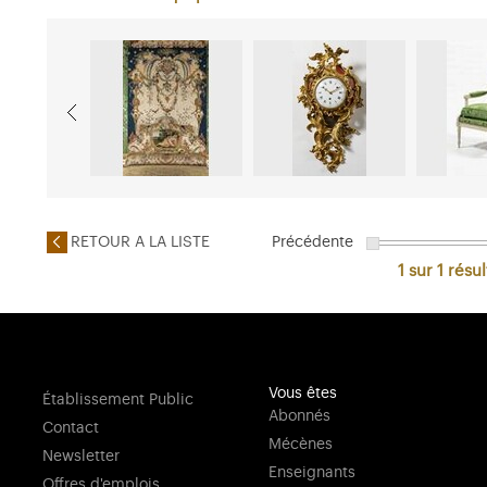
RETOUR A LA LISTE
Précédente
1 sur 1
résul
Vous êtes
Établissement Public
Abonnés
Contact
Mécènes
Newsletter
Enseignants
Offres d'emplois