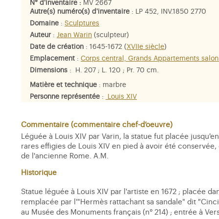
N° d'inventaire :
MV 2667
Autre(s) numéro(s) d'inventaire
: LP 452, INV.1850 2770
Domaine
:
Sculptures
Auteur
:
Jean Warin
(sculpteur)
Date de création
: 1645-1672 (
XVIIe siècle
)
Emplacement
:
Corps central, Grands Appartements salon
Dimensions
: H. 207 ; L. 120 ; Pr. 70 cm.
Matière et technique
: marbre
Personne représentée
:
Louis XIV
Commentaire (commentaire chef-d’oeuvre)
Léguée à Louis XIV par Varin, la statue fut placée jusqu'e
rares effigies de Louis XIV en pied à avoir été conservée,
de l'ancienne Rome. A.M.
Historique
Statue léguée à Louis XIV par l'artiste en 1672 ; placée da
remplacée par l'"Hermès rattachant sa sandale" dit "Cincin
au Musée des Monuments français (n° 214) ; entrée à Versa