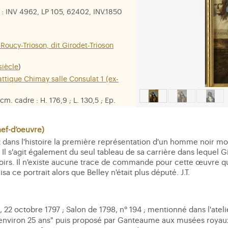
: INV 4962, LP 105, 62402, INV.1850
Roucy-Trioson, dit Girodet-Trioson
siècle
)
attique Chimay salle Consulat 1 (ex-
 cm. cadre : H. 176,9 ; L. 130,5 ; Ep.
 toile
f-d’oeuvre)
ptiste Belley dit Mars
,
abbé
t dans l'histoire la première représentation d'un homme noir mont
. Il s'agit également du seul tableau de sa carrière dans lequel
Noirs. Il n'existe aucune trace de commande pour cette œuvre qui
lisa ce portrait alors que Belley n'était plus député. J.T.
, 22 octobre 1797 ; Salon de 1798, n° 194 ; mentionné dans l'ateli
 "environ 25 ans" puis proposé par Ganteaume aux musées royaux,