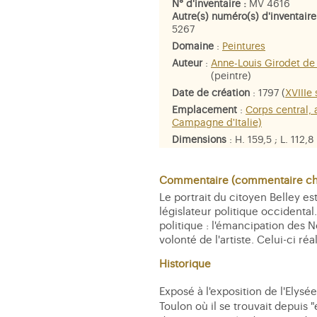
N° d'inventaire :
MV 4616
Autre(s) numéro(s) d'inventaire
5267
Domaine
:
Peintures
Auteur
:
Anne-Louis Girodet de 
(peintre)
Date de création
: 1797 (
XVIIIe 
Emplacement
:
Corps central, 
Campagne d'Italie)
Dimensions
: H. 159,5 ; L. 112,8
8,5 cm. Pds. 15 kg.
Matière et technique
: huile sur
Commentaire (commentaire che
Personne représentée
:
Jean-Ba
Le portrait du citoyen Belley es
Guillaume-Thomas Raynal
législateur politique occidental
politique : l'émancipation des 
volonté de l'artiste. Celui-ci réa
Historique
Exposé à l'exposition de l'Elysée
Toulon où il se trouvait depuis