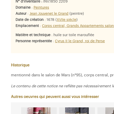
N° d'inventaire :
INV.1850 2209
Domaine
:
Peintures
Auteur
:
Jean Jouvenet le Grand
(peintre)
Date de création
: 1678 (
XVIIe siècle
)
Emplacement
:
Corps central, Grands Appartements salon
Matière et technique
: huile sur toile marouflée
Personne représentée
:
Cyrus II le Grand, roi de Perse
Historique
mentionné dans le salon de Mars (n°95), corps central, pr
Le contenu de cette notice ne reflète pas nécessairement l
Autres oeuvres qui peuvent aussi vous intéresser