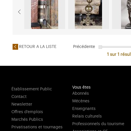
RETOUR A LA LISTE
Précédente
1 sur 1
résul
Vous êtes
Établissement Public
Abonnés
Contact
Mécènes
Newsletter
Enseignants
Offres d'emplois
Relais culturels
Marchés Publics
Professionnels du tourisme
Privatisations et tournages