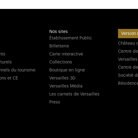
Nos sites
Version 
Établissement Public
Château d
Billetterie
Centre de
nts
Carte interactive
Versailles
lturels
Collections
Centre de
nnels du tourisme
Boutique en ligne
Société d
ons et CE
Versailles 3D
Résidenc
Versailles Média
Les carnets de Versailles
Press