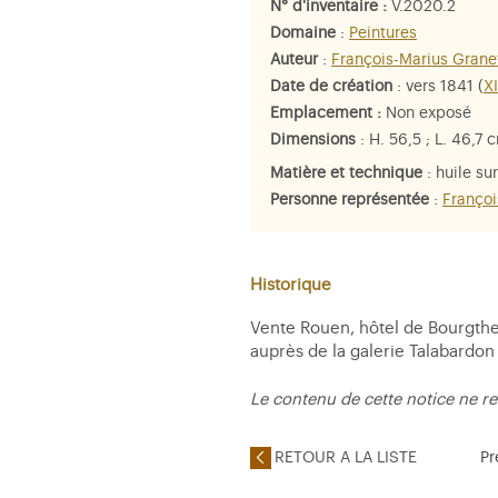
N° d'inventaire :
V.2020.2
Domaine
:
Peintures
Auteur
:
François-Marius Grane
Date de création
: vers 1841 (
X
Emplacement :
Non exposé
Dimensions
: H. 56,5 ; L. 46,7 c
Matière et technique
: huile sur
Personne représentée
:
Françoi
Historique
Vente Rouen, hôtel de Bourgther
auprès de la galerie Talabardon
Le contenu de cette notice ne re
RETOUR A LA LISTE
Pr