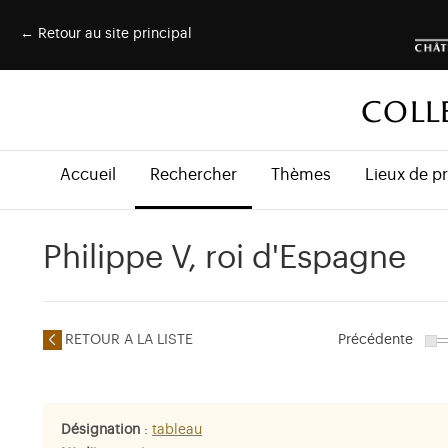
← Retour au site principal
COLL
Accueil
Rechercher
Thèmes
Lieux de p
Philippe V, roi d'Espagne
RETOUR A LA LISTE
Précédente
Désignation
:
tableau