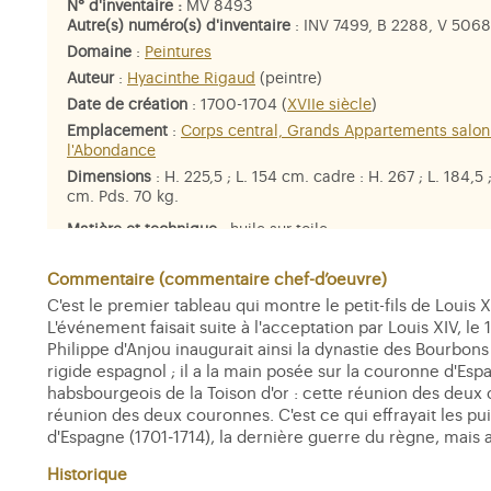
N° d'inventaire :
MV 8493
Autre(s) numéro(s) d'inventaire
: INV 7499, B 2288, V 5068
Domaine
:
Peintures
Auteur
:
Hyacinthe Rigaud
(peintre)
Date de création
: 1700-1704 (
XVIIe siècle
)
Emplacement
:
Corps central, Grands Appartements salon
l'Abondance
Dimensions
: H. 225,5 ; L. 154 cm. cadre : H. 267 ; L. 184,5 
cm. Pds. 70 kg.
Matière et technique
: huile sur toile
Personne représentée
:
Felipe V, roi d'Espagne
Commentaire (commentaire chef-d’oeuvre)
C'est le premier tableau qui montre le petit-fils de Louis 
L'événement faisait suite à l'acceptation par Louis XIV, l
Philippe d'Anjou inaugurait ainsi la dynastie des Bourbons 
rigide espagnol ; il a la main posée sur la couronne d'Espag
habsbourgeois de la Toison d'or : cette réunion des deux 
réunion des deux couronnes. C'est ce qui effrayait les p
d'Espagne (1701-1714), la dernière guerre du règne, mais 
Historique