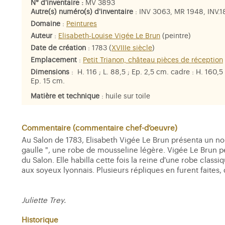
N° d'inventaire :
MV 3893
Autre(s) numéro(s) d'inventaire
: INV 3063, MR 1948, INV.
Domaine
:
Peintures
Auteur
:
Elisabeth-Louise Vigée Le Brun
(peintre)
Date de création
: 1783 (
XVIIIe siècle
)
Emplacement
:
Petit Trianon, château pièces de réception
Dimensions
: H. 116 ; L. 88,5 ; Ep. 2,5 cm. cadre : H. 160,5 ;
Ep. 15 cm.
Matière et technique
: huile sur toile
Personne représentée
:
Marie-Antoinette
Commentaire (commentaire chef-d’oeuvre)
Au Salon de 1783, Elisabeth Vigée Le Brun présenta un nouv
gaulle ", une robe de mousseline légère. Vigée Le Brun pe
du Salon. Elle habilla cette fois la reine d'une robe class
aux soyeux lyonnais. Plusieurs répliques en furent faites,
Juliette Trey.
Historique